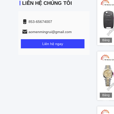
LIÊN HỆ CHÚNG TÔI
853-65674007
aomenmingrui@gmail.com
Băng
Liên hệ ngay
hình
Băng
hình