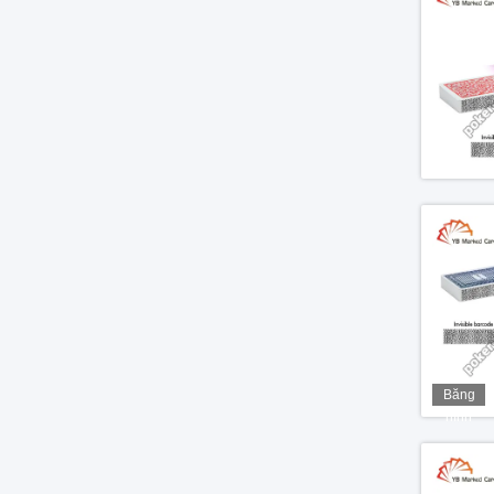
Băng
hình