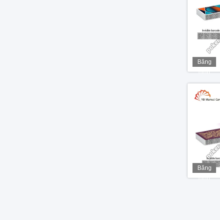
Băng
hình
Băng
hình