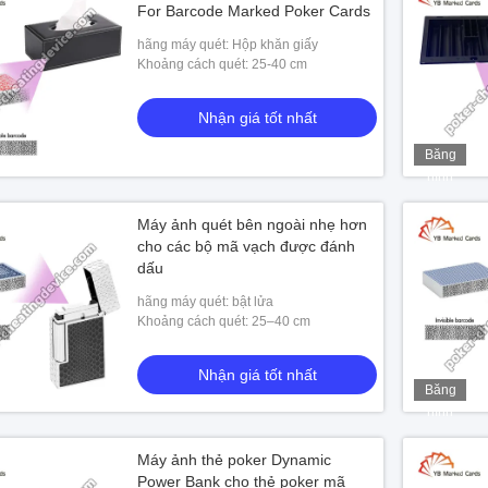
For Barcode Marked Poker Cards
hãng máy quét: Hộp khăn giấy
Khoảng cách quét: 25-40 cm
Nhận giá tốt nhất
Băng
hình
Máy ảnh quét bên ngoài nhẹ hơn
cho các bộ mã vạch được đánh
dấu
hãng máy quét: bật lửa
Khoảng cách quét: 25–40 cm
Nhận giá tốt nhất
Băng
hình
Máy ảnh thẻ poker Dynamic
Power Bank cho thẻ poker mã