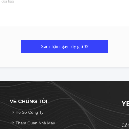
Xác nhận ngay bây giờ
VỀ CHÚNG TÔI
YB
Hồ Sơ Công Ty
Tham Quan Nhà Máy
Côn