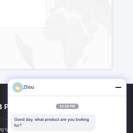
Zhou
 Poker Cheat Co., Ltd
10:38 PM
Good day, what product are you looking 
for?
g ty TNHH YB Poker Cheat được thành lập năm