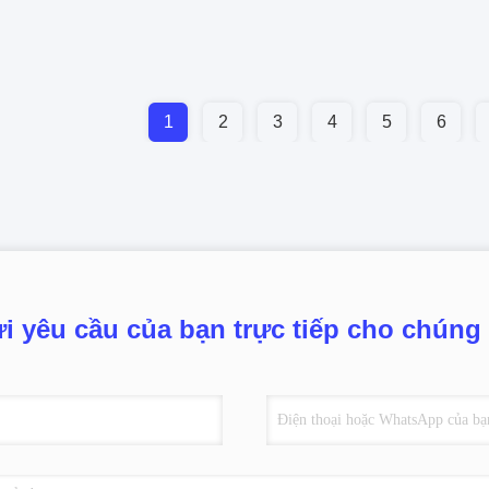
1
2
3
4
5
6
i yêu cầu của bạn trực tiếp cho chúng 