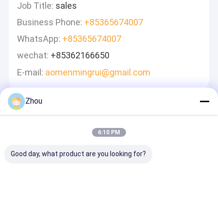
Job Title:
sales
Business Phone:
‪+85365674007
WhatsApp:
+85365674007
wechat:
‪+85362166650‬
E-mail:
aomenmingrui@gmail.com
Zhou
Để Lại Lời Nhắn
Chúng Tôi Sẽ Trả Lời Nhanh Chóng
6:10 PM
Good day, what product are you looking for?