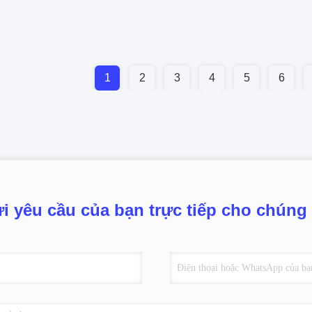
1
2
3
4
5
6
i yêu cầu của bạn trực tiếp cho chúng 