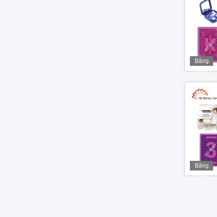
Băng
hình
Băng
hình