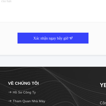
Xác nhận ngay bây giờ
VỀ CHÚNG TÔI
YB
Hồ Sơ Công Ty
Tham Quan Nhà Máy
Côn