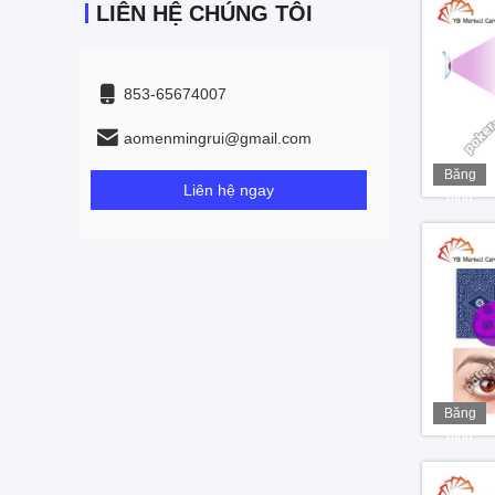
LIÊN HỆ CHÚNG TÔI
853-65674007
aomenmingrui@gmail.com
Băng
Liên hệ ngay
hình
Băng
hình