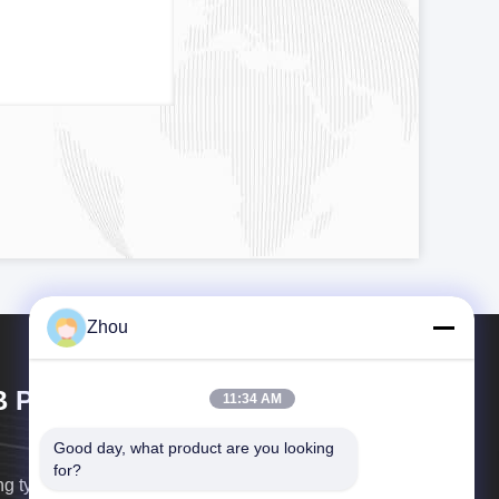
Zhou
 Poker Cheat Co., Ltd
11:34 AM
Good day, what product are you looking 
for?
g ty TNHH YB Poker Cheat được thành lập năm