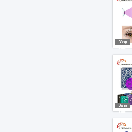
Băng
hình
Băng
hình