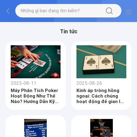
Tin tức
2025-08-11
2025-08-26
Máy Phân Tích Poker
Kính áp tròng hồng
Hoạt Động Như Thế
ngoại: Cách chúng
Nào? Hướng Dẫn Kỹ
hoạt động để gian lận
Thuật Toàn Diện
trong poker