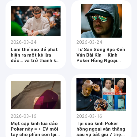
biến & Giải pháp
cuối cùng năm 2026)
chuyên nghiệp
(Hướng dẫn 2026)
2026-03-24
2026-03-24
Làm thế nào để phát
Từ Sàn Sòng Bạc Đến
hiện ra một kẻ lừa
Ván Bài Kín — Kính
đảo... và trở thành kẻ
Poker Hồng Ngoại
lừa đảo mà họ không
Duy Nhất Sống Sót
bao giờ thấy
Dưới Ánh Sáng Sòng
Bạc và Sự Nghi Ngờ
2026-03-16
2026-03-16
Một cặp kính lừa đảo
Tại sao kính Poker
Poker này = + EV mỗi
hồng ngoại vẫn thắng
tay cho phần còn lại
sau vụ bắt giữ 7 triệu