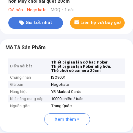
hơn Máy chơi bài quét 20cm
Giá bán：Negotiate
MOQ：1 cái
Giá tốt nhất
Liên hệ với bây giờ
Mô Tả Sản Phẩm
,
Thiết bị gian lận cờ bạc Poker
Điểm nổi bật
,
Thiết bị gian lận Poker nhẹ hơn
Thẻ chơi có camera 20cm
Chứng nhận
ISO9001
Giá bán
Negotiate
Hàng hiệu
YB Marked Cards
Khả năng cung cấp
10000 chiếc / tuần
Nguồn gốc
Trung Quốc
Xem thêm