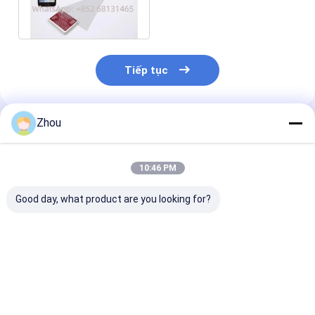
nhẹ hơn Máy chơi bài quét
20cm
Tiếp tục
Zhou
Sản Phẩm Khuyến Cáo
10:46 PM
Good day, what product are you looking for?
Máy quét thẻ chơi
Power Bank Camera
Thiết bị gian l
Stealth Watch để
Poker ẩn cho máy
phân tích poke
gian lận thẻ barcode
phân tích Poker
thượng
chính xác