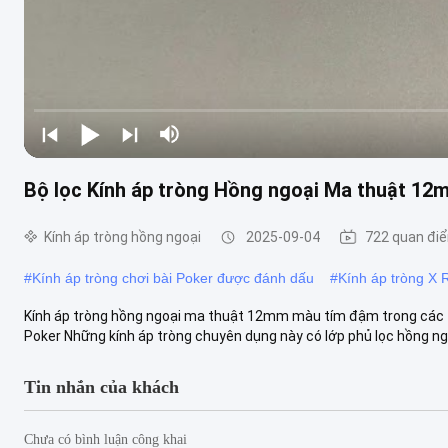
Bộ lọc Kính áp tròng Hồng ngoại Ma thuật 1
Kính áp tròng hồng ngoại
2025-09-04
722 quan đi
#
Kính áp tròng chơi bài Poker được đánh dấu
#
Kính áp tròng X 
Kính áp tròng hồng ngoại ma thuật 12mm màu tím đậm trong các tr
Poker Những kính áp tròng chuyên dụng này có lớp phủ lọc hồng ngo
Tin nhắn của khách
Chưa có bình luận công khai