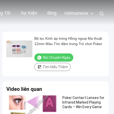
g Tôi
Sự Kiện
Blog
Vietnamese
Bộ lọc Kính áp tròng Hồng ngoại Ma thuật
12mm Màu Tím đậm trong Trò chơi Poker
Nói Chuyện Ngay.
Tìm Hiểu Thêm
Video liên quan
Poker Contact Lenses for
Infrared Marked Playing
Cards – Win Every Game