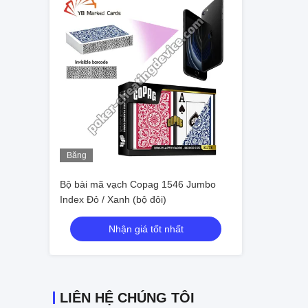
Băng
hình
Bộ bài mã vạch Copag 1546 Jumbo
Index Đỏ / Xanh (bộ đôi)
Nhận giá tốt nhất
LIÊN HỆ CHÚNG TÔI