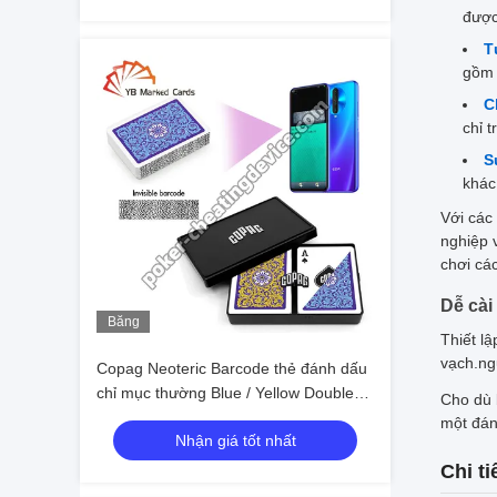
được
T
gồm 
C
chỉ t
S
khác
Với các
nghiệp 
chơi cá
Dễ cài
Băng
Thiết l
hình
vạch.ng
Copag Neoteric Barcode thẻ đánh dấu
chỉ mục thường Blue / Yellow Double
Cho dù 
Deck Set
một đán
Nhận giá tốt nhất
Chi t