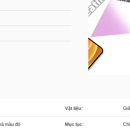
Vật liệu:
Gi
và màu đỏ
Mục lục:
Chỉ