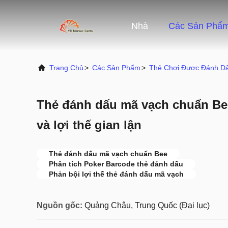
Nhà
Các Sản Phẩ
Trang Chủ
>
Các Sản Phẩm
>
Thẻ Chơi Được Đánh D
Thẻ đánh dấu mã vạch chuẩn Bee
và lợi thế gian lận
Thẻ đánh dấu mã vạch chuẩn Bee
Phân tích Poker Barcode thẻ đánh dấu
Phản bội lợi thế thẻ đánh dấu mã vạch
Nguồn gốc:
Quảng Châu, Trung Quốc (Đại lục)