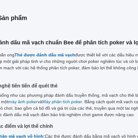
Sản phẩm
ánh dấu mã vạch chuẩn Bee để phân tích poker và lợi
uẩn ong
Thẻ được đánh dấu mã vạch
được thiết kế với các dấu hiệu 
p một giải pháp tinh vi cho những người chơi poker nghiêm túc và cờ
ền mạch với các hệ thống phân tích poker, đảm bảo lợi thế không công
ghệ tiên tiến để quét thẻ
iống như các phương pháp đánh dấu truyền thống, mã vạch cho thẻ là 
i một
máy ảnh poker
và
Máy phân tích poker
. Bằng cách quét mã vạch cạ
rò chơi, bao gồm cả bộ đồ và giá trị của các thẻ, truyền qua một tai n
c đánh dấu mã vạch đảm bảo trải nghiệm chơi game được nâng cao.
c điểm và lợi thế chính
hãn mã vạch vô hình:
Các thẻ được đánh dấu bằng mã vạch vô hình 