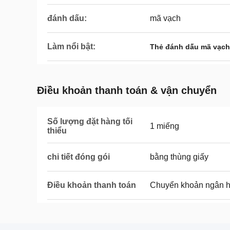
đánh dấu:
mã vạch
Làm nổi bật:
Thẻ đánh dấu mã vạch
Điều khoản thanh toán & vận chuyển
Số lượng đặt hàng tối
1 miếng
thiểu
chi tiết đóng gói
bằng thùng giấy
Điều khoản thanh toán
Chuyển khoản ngân h