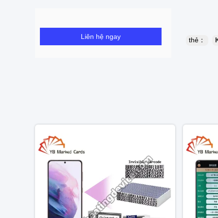
Liên hệ ngay
thẻ：