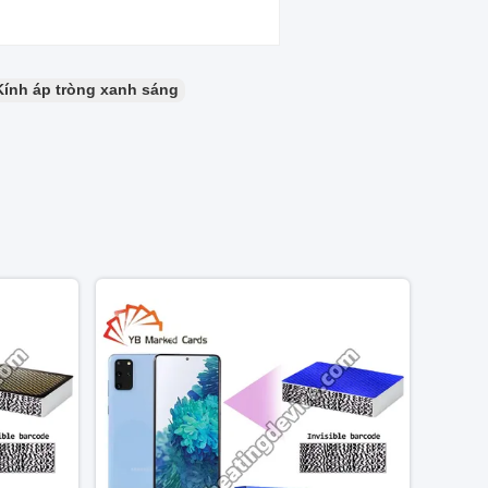
Kính áp tròng xanh sáng