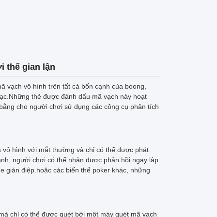
 thế gian lận
mã vạch vô hình trên tất cả bốn cạnh của boong,
 bạc.Những thẻ được đánh dấu mã vạch này hoạt
 bằng cho người chơi sử dụng các công cụ phân tích
vô hình với mắt thường và chỉ có thể được phát
nh, người chơi có thể nhận được phản hồi ngay lập
ghe gián điệp.hoặc các biến thể poker khác, những
mà chỉ có thể được quét bởi một máy quét mã vạch