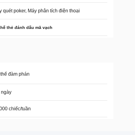
 quét poker, Máy phân tích điện thoại
 thế thẻ đánh dấu mã vạch
 thể đàm phán
 ngày
000 chiếc/tuần