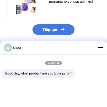
Invisible Ink đánh dấu thẻ
cho kính áp tròng HD
Tiếp tục
Zhou
Sản Phẩm Khuyến Cáo
3:05 AM
Good day, what product are you looking for?
Copag Texas
Modiano
Copag 4 Colou
Hold'em UV Marked
Professional
Plastic Secret
Cards – Invisible
Infrared Marked
Marked Playin