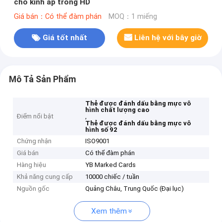
cho kính áp tròng HD
Giá bán：Có thể đàm phán
MOQ：1 miếng
Giá tốt nhất
Liên hệ với bây giờ
Mô Tả Sản Phẩm
Thẻ được đánh dấu bằng mực vô
hình chất lượng cao
Điểm nổi bật
,
Thẻ được đánh dấu bằng mực vô
hình số 92
Chứng nhận
ISO9001
Giá bán
Có thể đàm phán
Hàng hiệu
YB Marked Cards
Khả năng cung cấp
10000 chiếc / tuần
Nguồn gốc
Quảng Châu, Trung Quốc (Đại lục)
Xem thêm