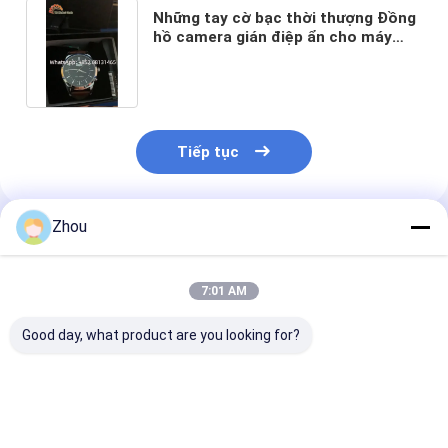
Những tay cờ bạc thời thượng Đồng
hồ camera gián điệp ẩn cho máy
phân tích bài xì phé
Tiếp tục
Zhou
Sản Phẩm Khuyến Cáo
7:01 AM
Good day, what product are you looking for?
Máy quét Poker HD
Máy quét bài poker
Máy quét ẩn c