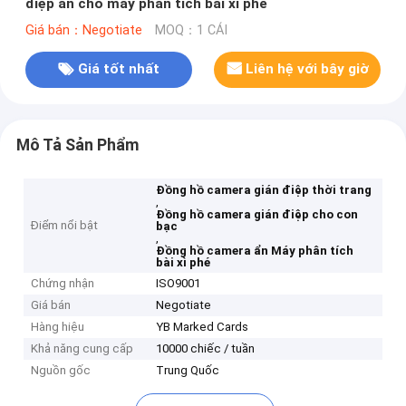
điệp ẩn cho máy phân tích bài xì phé
Giá bán：Negotiate
MOQ：1 CÁI
Giá tốt nhất
Liên hệ với bây giờ
Mô Tả Sản Phẩm
Đồng hồ camera gián điệp thời trang
,
Đồng hồ camera gián điệp cho con
Điểm nổi bật
bạc
,
Đồng hồ camera ẩn Máy phân tích
bài xì phé
Chứng nhận
ISO9001
Giá bán
Negotiate
Hàng hiệu
YB Marked Cards
Khả năng cung cấp
10000 chiếc / tuần
Nguồn gốc
Trung Quốc