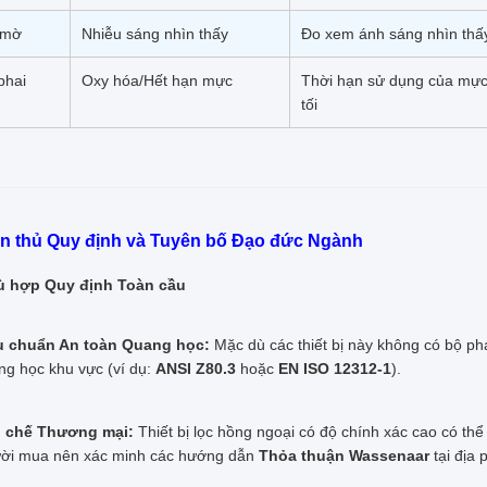
 mờ
Nhiễu sáng nhìn thấy
Đo xem ánh sáng nhìn thấ
phai
Oxy hóa/Hết hạn mực
Thời hạn sử dụng của mực 
tối
ân thủ Quy định và Tuyên bố Đạo đức Ngành
ù hợp Quy định Toàn cầu
u chuẩn An toàn Quang học:
Mặc dù các thiết bị này không có bộ ph
ng học khu vực (ví dụ:
ANSI Z80.3
hoặc
EN ISO 12312-1
).
 chế Thương mại:
Thiết bị lọc hồng ngoại có độ chính xác cao có th
ời mua nên xác minh các hướng dẫn
Thỏa thuận Wassenaar
tại địa