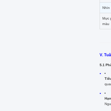
Nhìn
Mực 
màu
V. Tu
5.1 Ph
Tiê
qua
Hạn
Ngư