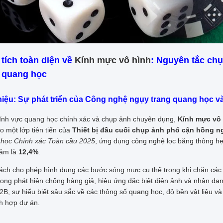
tích toàn diện về
Kính mực vô hình
: Nguyên tắc ch
 quang học
thiệu: Sự phát triển của Công nghệ ngụy trang quang học v
lĩnh vực quang học chính xác và chụp ảnh chuyên dụng,
Kính mực vô
o một lớp tiên tiến của
Thiết bị đầu cuối chụp ảnh phổ cận hồng ng
học Chính xác Toàn cầu 2025
, ứng dụng công nghệ lọc băng thông hẹp
ăm là
12,4%
.
ách cho phép hình dung các bước sóng mực cụ thể trong khi chặn các b
rong phát hiện chống hàng giả, hiệu ứng đặc biệt điện ảnh và nhận dạn
B, sự hiểu biết sâu sắc về các thông số quang học, độ bền vật liệu và 
ch hợp dự án.