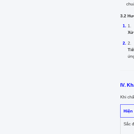
chu
3.2 Hư
Xử
Ti
ứng
IV. K
Khi ch
Hiện
Sắc 