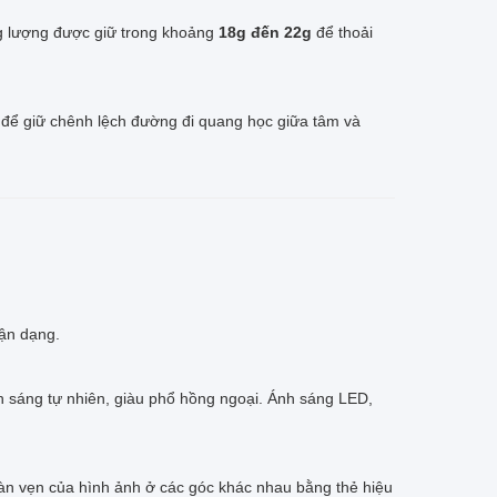
g lượng được giữ trong khoảng
18g đến 22g
để thoải
 để giữ chênh lệch đường đi quang học giữa tâm và
hận dạng.
h sáng tự nhiên, giàu phổ hồng ngoại. Ánh sáng LED,
oàn vẹn của hình ảnh ở các góc khác nhau bằng thẻ hiệu