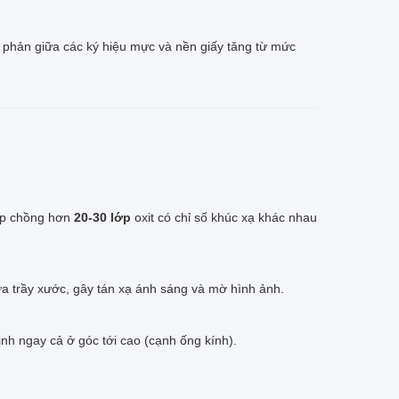
g phản giữa các ký hiệu mực và nền giấy tăng từ mức
p chồng hơn
20-30 lớp
oxit có chỉ số khúc xạ khác nhau
 trầy xước, gây tán xạ ánh sáng và mờ hình ảnh.
ịnh ngay cả ở góc tới cao (cạnh ống kính).