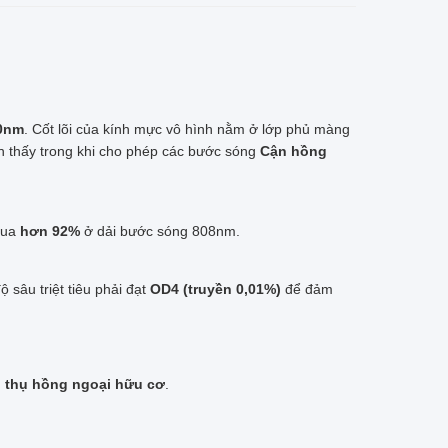
0nm
. Cốt lõi của kính mực vô hình nằm ở lớp phủ màng
n thấy trong khi cho phép các bước sóng
Cận hồng
qua
hơn 92%
ở dải bước sóng 808nm.
sâu triệt tiêu phải đạt
OD4 (truyền 0,01%)
để đảm
p thụ hồng ngoại hữu cơ
.