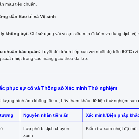
ẩn màu tiêu chuẩn.
ớng dẫn Bảo trì và Vệ sinh
 lý không bụi:
Chỉ sử dụng vải vi sợi siêu mịn đi kèm và dung dịch vệ
êu chuẩn bảo quản:
Tuyệt đối tránh tiếp xúc với nhiệt độ trên
60°C
(ví
 suất nhiệt trong các màng giao thoa đa lớp.
hắc phục sự cố và Thông số Xác minh Thử nghiệm
ất lượng hình ảnh không tối ưu, hãy tham khảo dữ liệu thử nghiệm sau
 tượng
Nguyên nhân tiềm ẩn
Xác minh/Biện pháp khắ
đỏ
Lớp phủ bị dịch chuyển
Kiểm tra xem nhiệt độ môi
xanh