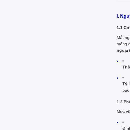
I. Ng
1.1 Cơ
Mắt ng
mỏng c
ngoại 
Thô
Tỷ 
bảo
1.2 Ph
Mực vô
Đỉn