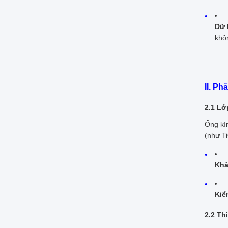
Dữ 
khô
II. Ph
2.1 Lớ
Ống kí
(như Ti
Khả
Kiể
2.2 Th