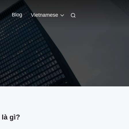
n
Blog
Vietnamese
là gì?