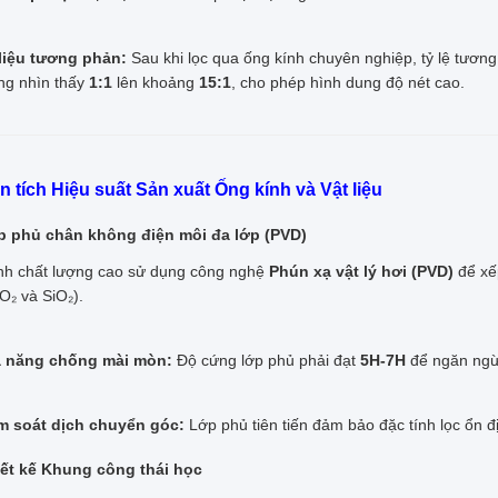
liệu tương phản:
Sau khi lọc qua ống kính chuyên nghiệp, tỷ lệ tươn
ng nhìn thấy
1:1
lên khoảng
15:1
, cho phép hình dung độ nét cao.
ân tích Hiệu suất Sản xuất Ống kính và Vật liệu
p phủ chân không điện môi đa lớp (PVD)
nh chất lượng cao sử dụng công nghệ
Phún xạ vật lý hơi (PVD)
để xế
O₂ và SiO₂).
 năng chống mài mòn:
Độ cứng lớp phủ phải đạt
5H-7H
để ngăn ngừa
m soát dịch chuyển góc:
Lớp phủ tiên tiến đảm bảo đặc tính lọc ổn đ
iết kế Khung công thái học