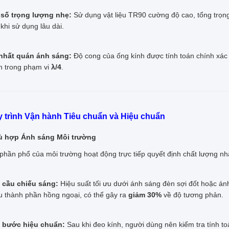
 số trọng lượng nhẹ:
Sử dụng vật liệu TR90 cường độ cao, tổng trọn
khi sử dụng lâu dài.
nhất quán ánh sáng:
Độ cong của ống kính được tính toán chính xác
h trong phạm vi
λ/4
.
Quy trình Vận hành Tiêu chuẩn và Hiệu chuẩn
ù hợp Ánh sáng Môi trường
phần phổ của môi trường hoạt động trực tiếp quyết định chất lượng n
 cầu chiếu sáng:
Hiệu suất tối ưu dưới ánh sáng đèn sợi đốt hoặc án
ếu thành phần hồng ngoại, có thể gây ra
giảm 30%
về độ tương phản.
 bước hiệu chuẩn:
Sau khi đeo kính, người dùng nên kiểm tra tính t