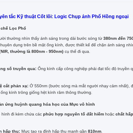
uyên tắc Kỹ thuật Cốt lõi: Logic Chụp ảnh Phổ Hồng ngoại
 chế Lọc Phổ
ười thường nhìn thấy ánh sáng trong dải bước sóng từ
380nm đến 75
huyên dụng trên bề mặt ống kính, được thiết kế để chặn ánh sáng nhì
(NIR, thường là 800nm - 950nm)
cụ thể đi qua.
ng số truyền qua:
Ống kính cấp công nghiệp phải đạt tốc độ truyền 
lệ cắt phản xạ:
Ở 550nm (bước sóng mà mắt người nhạy cảm nhất), độ 
 ống kính trông giống hệt kính râm thông thường.
ản ứng huỳnh quang hóa học của Mực vô hình
 hình đi kèm chứa các
phức hợp nguyên tố đất hiếm
hoặc
chất hấ
h hấp thụ:
Mực tạo ra đỉnh hấp thụ mạnh gần
810nm
.