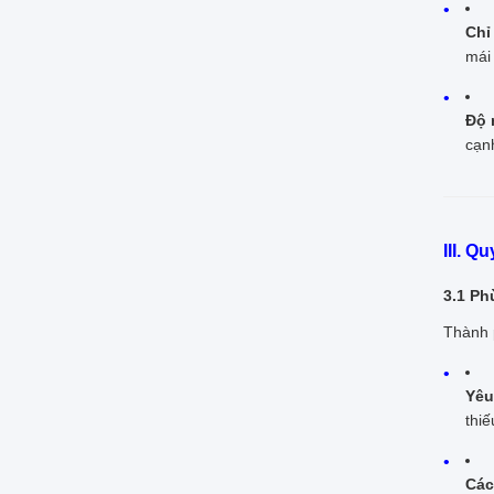
Chỉ
mái 
Độ 
cạn
III. 
3.1 Ph
Thành 
Yêu
thi
Các