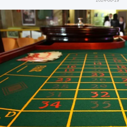
2024-06-19