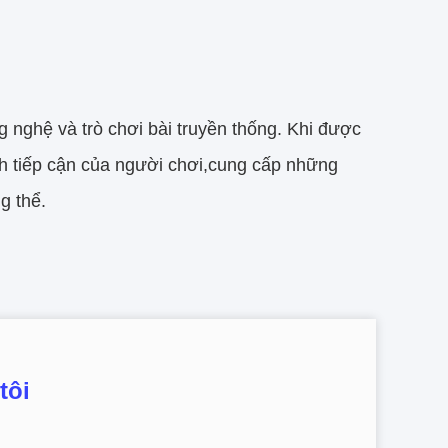
 nghệ và trò chơi bài truyền thống. Khi được
ch tiếp cận của người chơi,cung cấp những
g thể.
tôi