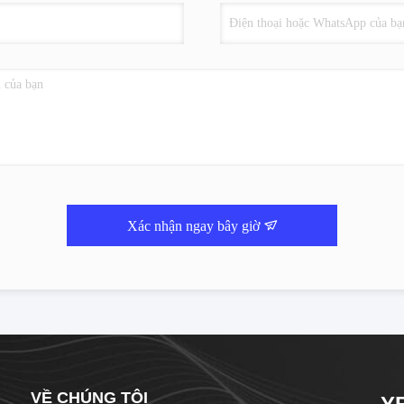
Xác nhận ngay bây giờ
VỀ CHÚNG TÔI