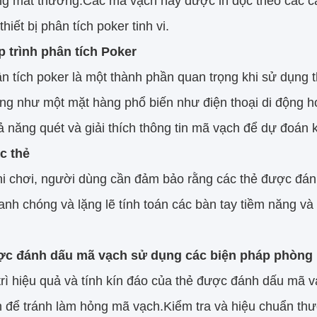
ng mắt thường.Các mã vạch này được in dọc theo các cạ
thiết bị phân tích poker tinh vi.
ập trình phân tích Poker
n tích poker là một thành phần quan trọng khi sử dụn
ang như một mặt hàng phổ biến như điện thoại di động h
ả năng quét và giải thích thông tin mã vạch để dự đoán 
c thẻ
hi chơi, người dùng cần đảm bảo rằng các thẻ được đán
nh chóng và lặng lẽ tính toán các bàn tay tiềm năng và 
ợc đánh dấu mã vạch sử dụng các biện pháp phòng
trì hiệu quả và tính kín đáo của thẻ được đánh dấu mã 
n để tránh làm hỏng mã vạch.Kiểm tra và hiệu chuẩn th