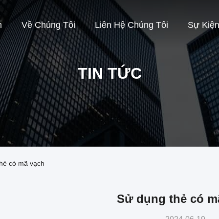
m
Về Chúng Tôi
Liên Hệ Chúng Tôi
Sự Kiệ
TIN TỨC
thẻ có mã vạch
Sử dụng thẻ có m