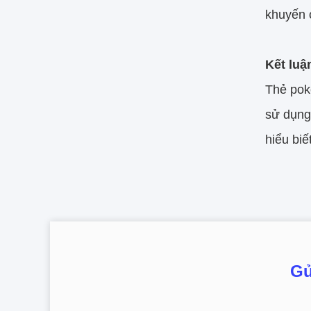
khuyến 
Kết luậ
Thẻ pok
sử dụng
hiểu biế
Gử