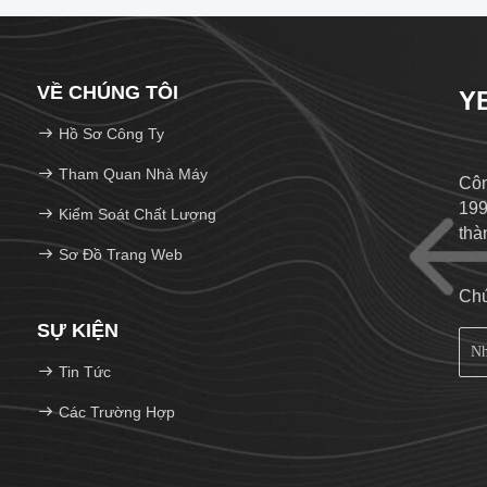
VỀ CHÚNG TÔI
YB
Hồ Sơ Công Ty
Tham Quan Nhà Máy
Côn
199
Kiểm Soát Chất Lượng
thà
Sơ Đồ Trang Web
đượ
vụ 
Chú
phâ
SỰ KIỆN
kín
cạn
Tin Tức
các
Các Trường Hợp