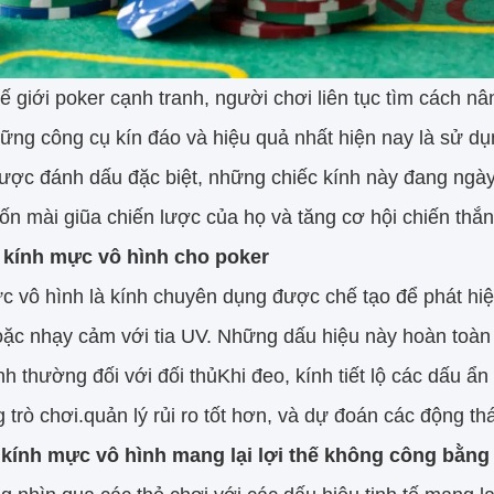
ế giới poker cạnh tranh, người chơi liên tục tìm cách n
hững công cụ kín đáo và hiệu quả nhất hiện nay là sử d
được đánh dấu đặc biệt, những chiếc kính này đang ngà
ốn mài giũa chiến lược của họ và tăng cơ hội chiến thắn
 kính mực vô hình cho poker
c vô hình là kính chuyên dụng được chế tạo để phát h
oặc nhạy cảm với tia UV. Những dấu hiệu này hoàn toàn
nh thường đối với đối thủKhi đeo, kính tiết lộ các dấu ẩn
g trò chơi.quản lý rủi ro tốt hơn, và dự đoán các động th
 kính mực vô hình mang lại lợi thế không công bằng