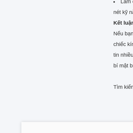
Làm c
nét kỹ 
Kết luậ
Nếu bạn
chiếc k
tin nhiề
bí mật b
Tìm kiế