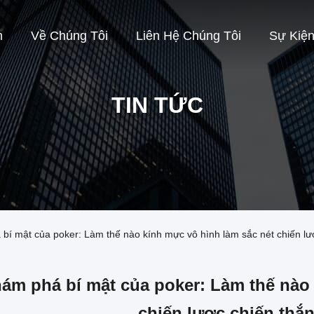
m
Về Chúng Tôi
Liên Hệ Chúng Tôi
Sự Kiệ
TIN TỨC
 bí mật của poker: Làm thế nào kính mực vô hình làm sắc nét chiến l
ám phá bí mật của poker: Làm thế nào 
chiến lược chiến thắ