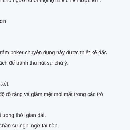
i cho người chơi một lợi thế chiến lược lớn.
hơn
râm poker chuyên dụng này được thiết kế đặc
ách để tránh thu hút sự chú ý.
 xét:
ộ rõ ràng và giảm mệt mỏi mắt trong các trò
trong thời gian dài.
 chặn sự nghi ngờ tại bàn.