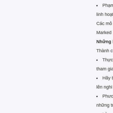
Phạm 
linh hoạ
Các mô 
Marked 
Những l
Thành c
Thực
tham gia
Hãy t
lên nghi
Phươ
những tr