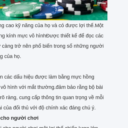
âng cao kỹ năng của họ và có được lợi thế.Một
ụng kính mực vô hìnhĐược thiết kế để đọc các
y càng trở nên phổ biến trong số những người
g của họ.
iện các dấu hiệu được làm bằng mực hồng
 vô hình với mắt thường.đảm bảo rằng bộ bài
 rõ ràng, cung cấp thông tin quan trọng về mỗi
ái của đối thủ với độ chính xác đáng chú ý.
 cho người chơi