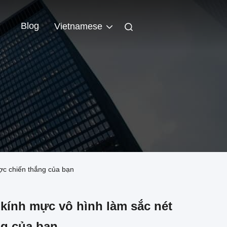
n
Blog
Vietnamese
ược chiến thắng của bạn
kính mực vô hình làm sắc nét
ng của bạn