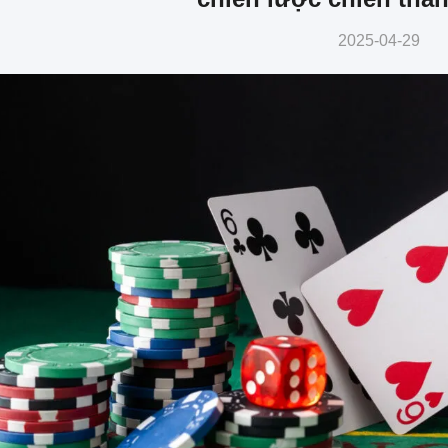
2025-04-29