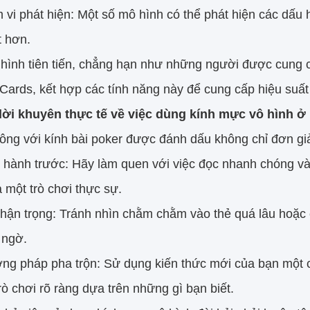
vi phát hiện: Một số mô hình có thể phát hiện các dấu
t hơn.
hình tiên tiến, chẳng hạn như những người được cung c
Cards, kết hợp các tính năng này để cung cấp hiệu suất 
ời khuyên thực tế về việc dùng kính mực vô hình ở
ông với kính bài poker được đánh dấu không chỉ đơn gi
 hành trước: Hãy làm quen với việc đọc nhanh chóng và
 một trò chơi thực sự.
hận trọng: Tránh nhìn chằm chằm vào thẻ quá lâu hoặc 
 ngờ.
ng pháp pha trộn: Sử dụng kiến thức mới của bạn một 
ò chơi rõ ràng dựa trên những gì bạn biết.