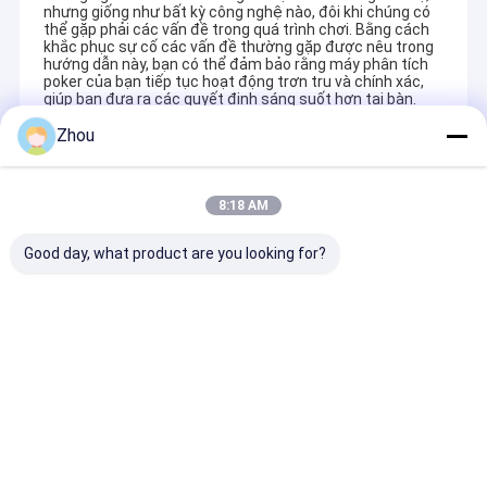
nhưng giống như bất kỳ công nghệ nào, đôi khi chúng có
thống gian lận poker khác.
Tham quan nhà máy
thể gặp phải các vấn đề trong quá trình chơi. Bằng cách
khắc phục sự cố các vấn đề thường gặp được nêu trong
Các sản phẩm chính của chúng tôi bao gồm thẻ chơi được đánh
hướng dẫn này, bạn có thể đảm bảo rằng máy phân tích
Kiểm soát chất lượng
dấu bằng mực vô hình, máy phân tích poker, ống kính tiếp xúc
poker của bạn tiếp tục hoạt động trơn tru và chính xác,
cho thẻ được đánh dấu, máy ảnh quét mã vạch, tất cả các loại
giúp bạn đưa ra các quyết định sáng suốt hơn tại bàn.
Liên hệ chúng tôi
xúc xắc, gạch Mahjong được đánh dấu, mực vô hình,phần mềm
Zhou
lập trình cho Texas và OmahaChúng tôi làm tất cả các loại thiết
bị gian lận cho tất cả các hình thức cờ bạc. Những sản phẩm này
Recommended Products
Tin tức
đã được bán cho Mỹ, Anh,Mỹ, Nhật Bản, Ý, Nga, Đông Nam Á,
thậm chí có nhiều chi nhánh ở Ấn Độ và nhiều quốc gia khác
8:18 AM
Các trường hợp
nhau.Các phản hồi từ khách hàng của chúng tôi về các sản
phẩm này là khá tốt vì giá cả hợp lý, chất lượng tốt và dịch vụ
Good day, what product are you looking for?
tuyệt vời.
Blog
Đối với các trò chơi mà chúng tôi đang làm: Texas holdem
(Poker), Omaha, Baccarat, Blackjack, In out game, Flush Game,
Niuniu game, Mahjong game, Taiwan Paigow game, Poker Trung
Quốc, Vietnam game,Trò chơi Campuchia và một số trò chơi địa
Thiết bị gian lận Poker
Kính áp tròng hồng
Kính nắng poker mực
Chơi bài Kính 
phương, hơn 90% các trò chơi có thể được lập trình.
ngoại 4mm Kính áp
sáng có độ phân giải
người chơi po
tròng có đánh dấu
cao cho thẻ được
phát hiện thẻ
Thiết bị phân tích poker
Chúng tôi làm việc với Viện Điện tử Trung Quốc để nghiên cứu
tia cực tím UV
đánh dấu sáng
dấu và mực vô
và phát triển sản phẩm của chúng tôi,mà tiếp tục đóng góp vào
Gửi yêu cầu
Gửi yêu cầu
Gửi yêu 
việc nâng cấp các sản phẩm này năm qua năm và cho phép
Kính áp tròng hồng ngoại
chúng tôi để làm cho nhiều hơn và nhiều sản phẩm để đáp ứng