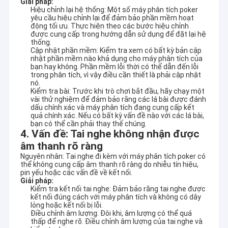
Giải pháp:
Hiệu chỉnh lại hệ thống: Một số máy phân tích poker
yêu cầu hiệu chỉnh lại để đảm bảo phần mềm hoạt
động tối ưu. Thực hiện theo các bước hiệu chỉnh
được cung cấp trong hướng dẫn sử dụng để đặt lại hệ
thống.
Cập nhật phần mềm: Kiểm tra xem có bất kỳ bản cập
nhật phần mềm nào khả dụng cho máy phân tích của
bạn hay không. Phần mềm lỗi thời có thể dẫn đến lỗi
trong phân tích, vì vậy điều cần thiết là phải cập nhật
nó.
Kiểm tra bài: Trước khi trò chơi bắt đầu, hãy chạy một
vài thử nghiệm để đảm bảo rằng các lá bài được đánh
dấu chính xác và máy phân tích đang cung cấp kết
quả chính xác. Nếu có bất kỳ vấn đề nào với các lá bài,
bạn có thể cần phải thay thế chúng.
4. Vấn đề: Tai nghe không nhận được
âm thanh rõ ràng
Nguyên nhân: Tai nghe đi kèm với máy phân tích poker có
thể không cung cấp âm thanh rõ ràng do nhiễu tín hiệu,
pin yếu hoặc các vấn đề về kết nối.
Giải pháp:
Kiểm tra kết nối tai nghe: Đảm bảo rằng tai nghe được
kết nối đúng cách với máy phân tích và không có dây
lỏng hoặc kết nối bị lỗi.
Điều chỉnh âm lượng: Đôi khi, âm lượng có thể quá
thấp để nghe rõ. Điều chỉnh âm lượng của tai nghe và