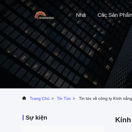
Nhà
Các Sản Phẩ
Trang Chủ
>
Tin Tức
>
Tin tức về công ty Kính nắn
Sự kiện
Kính