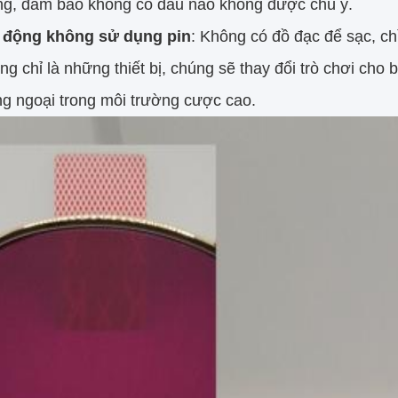
g, đảm bảo không có dấu nào không được chú ý.
 động không sử dụng pin
: Không có đồ đạc để sạc, chỉ
g chỉ là những thiết bị, chúng sẽ thay đổi trò chơi cho b
ng ngoại trong môi trường cược cao.