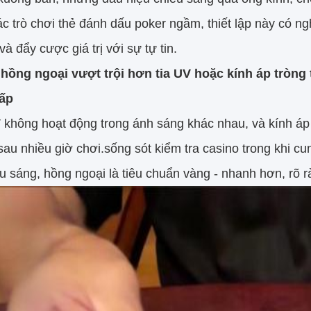
c trò chơi thẻ đánh dấu poker ngầm, thiết lập này có nghĩ
và đẩy cược giá trị với sự tự tin.
 hồng ngoại vượt trội hơn tia UV hoặc kính áp tròng
hấp
 không hoạt động trong ánh sáng khác nhau, và kính áp 
sau nhiều giờ chơi.sống sót kiểm tra casino trong khi c
u sáng, hồng ngoại là tiêu chuẩn vàng - nhanh hơn, rõ 