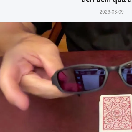
2026-03-09