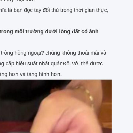
a là bạn đọc tay đối thủ trong thời gian thực, 
 trong môi trường dưới lòng đất có ánh
tròng hồng ngoại? chúng không thoải mái và 
ung cấp hiệu suất nhất quánĐối với thẻ được 
ràng hơn và tàng hình hơn.