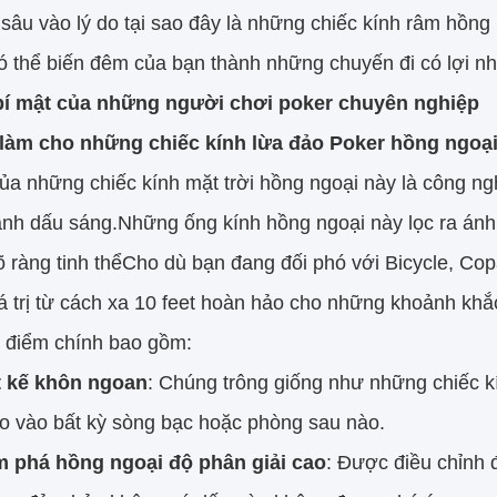
i sâu vào lý do tại sao đây là những chiếc kính râm hồng
ó thể biến đêm của bạn thành những chuyến đi có lợi n
bí mật của những người chơi poker chuyên nghiệp
 làm cho những chiếc kính lừa đảo Poker hồng ngoạ
của những chiếc kính mặt trời hồng ngoại này là công ngh
nh dấu sáng.Những ống kính hồng ngoại này lọc ra ánh 
õ ràng tinh thểCho dù bạn đang đối phó với Bicycle, Cop
á trị từ cách xa 10 feet hoàn hảo cho những khoảnh khắ
 điểm chính bao gồm:
t kế khôn ngoan
: Chúng trông giống như những chiếc k
o vào bất kỳ sòng bạc hoặc phòng sau nào.
 phá hồng ngoại độ phân giải cao
: Được điều chỉnh