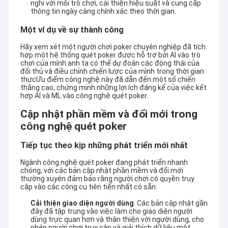
nghi với mỗi trò chơi, cải thiện hiệu suất và cung cấp
thông tin ngày càng chính xác theo thời gian.
Một ví dụ về sự thành công
Hãy xem xét một người chơi poker chuyên nghiệp đã tích
hợp một hệ thống quét poker được hỗ trợ bởi AI vào trò
chơi của mình.anh ta có thể dự đoán các động thái của
đối thủ và điều chỉnh chiến lược của mình trong thời gian
thựcƯu điểm công nghệ này đã dẫn đến một số chiến
thắng cao, chứng minh những lợi ích đáng kể của việc kết
hợp AI và ML vào công nghệ quét poker.
Cập nhật phần mềm và đổi mới trong
công nghệ quét poker
Tiếp tục theo kịp những phát triển mới nhất
Ngành công nghệ quét poker đang phát triển nhanh
chóng, với các bản cập nhật phần mềm và đổi mới
thường xuyên đảm bảo rằng người chơi có quyền truy
cập vào các công cụ tiên tiến nhất có sẵn.
Cải thiện giao diện người dùng
: Các bản cập nhật gần
đây đã tập trung vào việc làm cho giao diện người
dùng trực quan hơn và thân thiện với người dùng, cho
phép người chơi truy cập và giải thích dữ liệu một