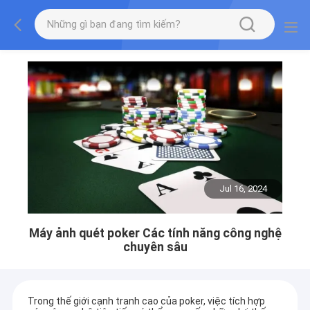
Jul 16, 2024
Máy ảnh quét poker Các tính năng công nghệ
chuyên sâu
Trong thế giới cạnh tranh cao của poker, việc tích hợp