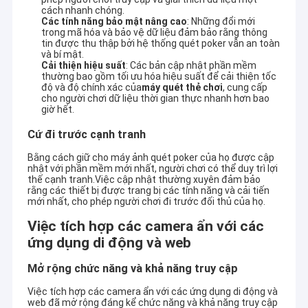
cách nhanh chóng.
Các tính năng bảo mật nâng cao
: Những đổi mới
trong mã hóa và bảo vệ dữ liệu đảm bảo rằng thông
tin được thu thập bởi hệ thống quét poker vẫn an toàn
và bí mật.
Cải thiện hiệu suất
: Các bản cập nhật phần mềm
thường bao gồm tối ưu hóa hiệu suất để cải thiện tốc
độ và độ chính xác của
máy quét thẻ chơi
, cung cấp
cho người chơi dữ liệu thời gian thực nhanh hơn bao
giờ hết.
Cứ đi trước cạnh tranh
Bằng cách giữ cho máy ảnh quét poker của họ được cập
nhật với phần mềm mới nhất, người chơi có thể duy trì lợi
thế cạnh tranh.Việc cập nhật thường xuyên đảm bảo
rằng các thiết bị được trang bị các tính năng và cải tiến
mới nhất, cho phép người chơi đi trước đối thủ của họ.
Việc tích hợp các camera ẩn với các
ứng dụng di động và web
Mở rộng chức năng và khả năng truy cập
Việc tích hợp các camera ẩn với các ứng dụng di động và
web đã mở rộng đáng kể chức năng và khả năng truy cập