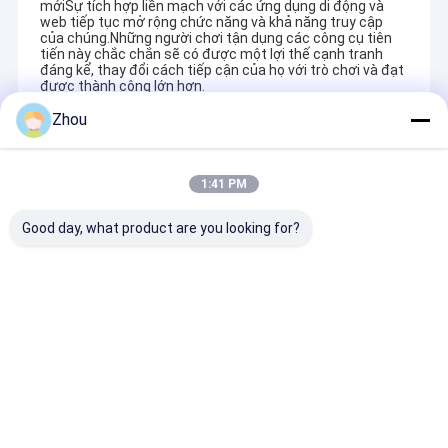
mớiSự tích hợp liền mạch với các ứng dụng di động và
thống gian lận poker khác.
Tham quan nhà máy
web tiếp tục mở rộng chức năng và khả năng truy cập
của chúng.Những người chơi tận dụng các công cụ tiên
Các sản phẩm chính của chúng tôi bao gồm thẻ chơi được đánh
tiến này chắc chắn sẽ có được một lợi thế cạnh tranh
Kiểm soát chất lượng
đáng kể, thay đổi cách tiếp cận của họ với trò chơi và đạt
dấu bằng mực vô hình, máy phân tích poker, ống kính tiếp xúc
được thành công lớn hơn.
cho thẻ được đánh dấu, máy ảnh quét mã vạch, tất cả các loại
Liên hệ chúng tôi
xúc xắc, gạch Mahjong được đánh dấu, mực vô hình,phần mềm
Zhou
lập trình cho Texas và OmahaChúng tôi làm tất cả các loại thiết
bị gian lận cho tất cả các hình thức cờ bạc. Những sản phẩm này
Recommended Products
Tin tức
đã được bán cho Mỹ, Anh,Mỹ, Nhật Bản, Ý, Nga, Đông Nam Á,
thậm chí có nhiều chi nhánh ở Ấn Độ và nhiều quốc gia khác
1:41 PM
Các trường hợp
nhau.Các phản hồi từ khách hàng của chúng tôi về các sản
phẩm này là khá tốt vì giá cả hợp lý, chất lượng tốt và dịch vụ
Good day, what product are you looking for?
tuyệt vời.
Blog
Đối với các trò chơi mà chúng tôi đang làm: Texas holdem
(Poker), Omaha, Baccarat, Blackjack, In out game, Flush Game,
Niuniu game, Mahjong game, Taiwan Paigow game, Poker Trung
Quốc, Vietnam game,Trò chơi Campuchia và một số trò chơi địa
Thiết bị gian lận Poker
Những chiếc kính
Đánh dấu thẻ gian
Những tấm th
phương, hơn 90% các trò chơi có thể được lập trình.
không thể nhìn thấy
lận Kính nắng sáng
đánh dấu Kính
bằng mực là vũ khí bí
để nhìn qua thẻ chơi
qua các thẻ ch
Thiết bị phân tích poker
Chúng tôi làm việc với Viện Điện tử Trung Quốc để nghiên cứu
mật của bạn để
tiết lộ các dấu
giành chiến thắng
ẩn
và phát triển sản phẩm của chúng tôi,mà tiếp tục đóng góp vào
Gửi yêu cầu
Gửi yêu cầu
Gửi yêu 
trong các trò chơi
việc nâng cấp các sản phẩm này năm qua năm và cho phép
Kính áp tròng hồng ngoại
poker
chúng tôi để làm cho nhiều hơn và nhiều sản phẩm để đáp ứng