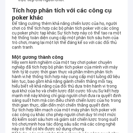
Tích hợp phân tích với các công cụ
poker khác
Để tăng cường thêm khả năng chiến lược của họ, người
chơi có thể tích hợp các bộ phân tích poker với các công
cụ poker phức tạp khác.Sự tích hợp này có thể tạo ra một
hệ thống toàn diện cung cấp một phân tích sâu hơn của
trò chơi, mang lại một lợi thế đáng kể so với các đối thủ
cạnh tranh.
Một gương thành công
Hãy xem kinh nghiệm của một tay chơi poker chuyên
nghiệp đã tích hợp bộ phân tích poker của mình với máy
tính tỷ lệ cược thời gian thực và phần mềm phân tích
hành vi.hệ thống tích hợp này cung cấp một luồng dữ liệu
liên tục, bao gồm khả năng giành chiến thắng mỗi tay,
hiểu biết về khả năng của đối thủ dựa trên hành vi trong
quá khứ của họ và chiến lược đặt cược tối ưu.Sự kết hợp
mạnh mẽ này không chỉ giúp người chơi đưa ra quyết định
sáng suốt hơn mà còn điều chỉnh chiến lược của họ trong
thời gian thực, dẫn đến một chiến thắng quyết định.
Sự tích hợp liền mạch của một máy phân tích poker với
các công cụ khác cho phép người chơi duy trì một mức
độ kiểm soát sâu hơn và giám sát chiến lược trong suốt
trò chơi,minh họa tác động sâu sắc mà các công nghệ
này có thể có khi được sử dụng chung.