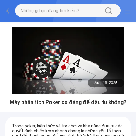
Aug 18, 2025
Máy phân tích Poker có đáng để đầu tư không?
Trong poker, kiến thức về trò chơi và khả năng đưa ra các
quyết định chiến lược nhanh chóng là những yếu tố then
chốt để thành công. Để giúp đạt được lợi thế, nhiều người