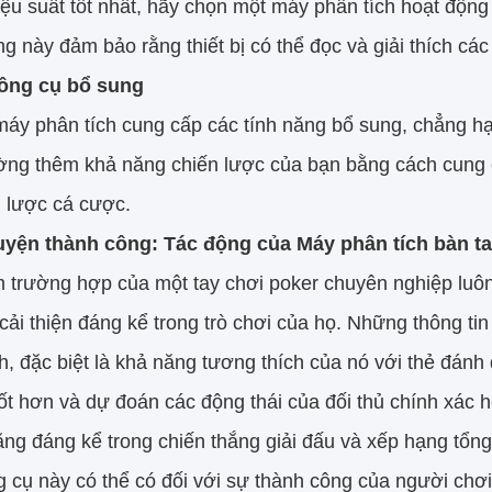
iệu suất tốt nhất, hãy chọn một máy phân tích hoạt độn
g này đảm bảo rằng thiết bị có thể đọc và giải thích các
ông cụ bổ sung
máy phân tích cung cấp các tính năng bổ sung, chẳng h
ờng thêm khả năng chiến lược của bạn bằng cách cung c
n lược cá cược.
yện thành công: Tác động của Máy phân tích bàn ta
 trường hợp của một tay chơi poker chuyên nghiệp luôn
cải thiện đáng kể trong trò chơi của họ. Những thông tin
h, đặc biệt là khả năng tương thích của nó với thẻ đán
ốt hơn và dự đoán các động thái của đối thủ chính xác
tăng đáng kể trong chiến thắng giải đấu và xếp hạng tổ
 cụ này có thể có đối với sự thành công của người chơi