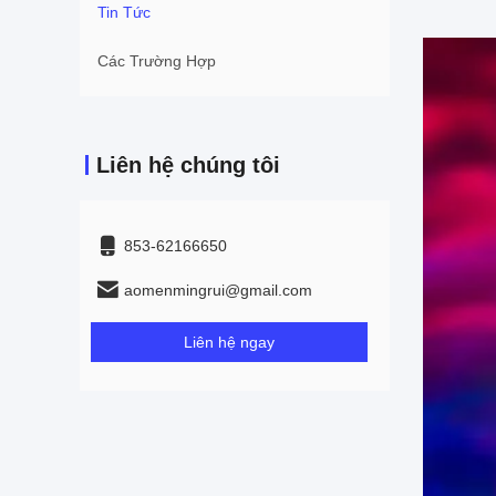
Tin Tức
Các Trường Hợp
Liên hệ chúng tôi
853-62166650‬
aomenmingrui@gmail.com
Liên hệ ngay