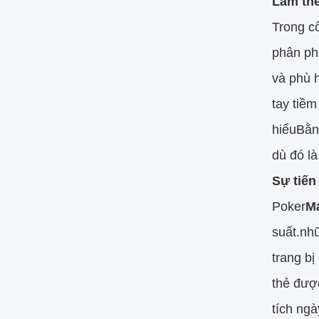
Làm thế
Trong cố
phân phố
và phù h
tay tiề
hiểuBằng
dù đó là
Sự tiến
Poker
Má
suất.nh
trang bị
thẻ đượ
tích ng