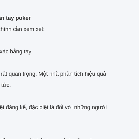
àn tay poker
chính cần xem xét:
xác bằng tay.
rất quan trọng. Một nhà phân tích hiệu quả
 tức.
ệt đáng kể, đặc biệt là đối với những người