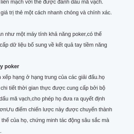
g liền mạch với thẻ được đánh dấu mã vạch.
 giá trị thẻ một cách nhanh chóng và chính xác.
ạn như một máy tính khả năng poker,có thể
ấp dữ liệu bổ sung về kết quả tay tiềm năng
y poker
 xếp hạng ở hạng trung của các giải đấu.họ
 chi tiết thời gian thực được cung cấp bởi bộ
h dấu mã vạch,cho phép họ đưa ra quyết định
 hơnƯu điểm chiến lược này được chuyển thành
ng thể của họ, chứng minh tác động sâu sắc mà
.