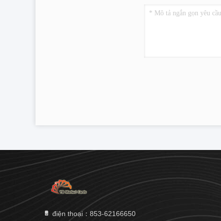
điện thoại：853-62166650‬