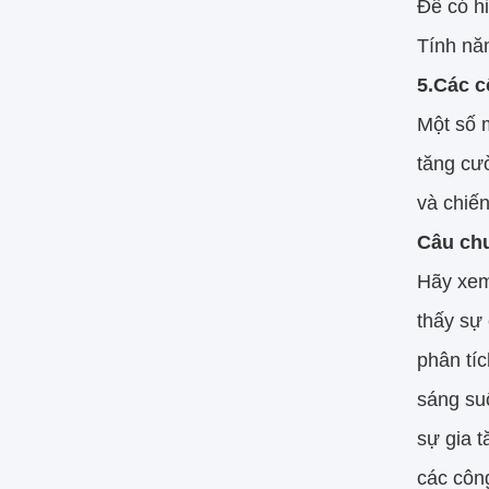
Để có h
Tính năn
5.
Các c
Một số 
tăng cư
và chiế
Câu chu
Hãy xem
thấy sự 
phân tíc
sáng su
sự gia 
các công