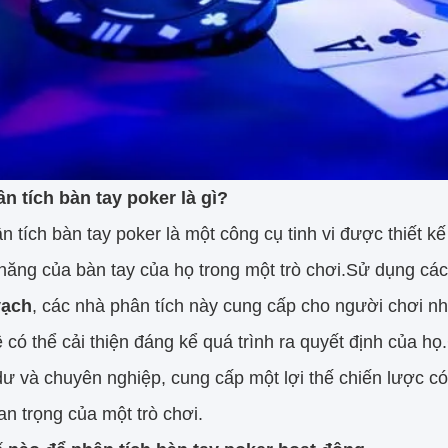
n tích bàn tay poker là gì?
 tích bàn tay poker là một công cụ tinh vi được thiết 
năng của bàn tay của họ trong một trò chơi.Sử dụng các t
vạch
, các nhà phân tích này cung cấp cho người chơi nhữ
 có thể cải thiện đáng kể quá trình ra quyết định của họ
dư và chuyên nghiệp, cung cấp một lợi thế chiến lược 
n trọng của một trò chơi.