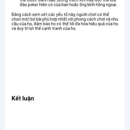
thẻ được đánh dấu tương thích với máy đọc thẻ lừa
nhu cầu cờ bạc đa dạng của khách hàngChúng tôi tự kiểm soát
Thiết bị gian lận gián điệp
đảo poker hiện có của bạn hoặc ống kính hồng ngoại.
chất lượng bởi vì chúng tôi có nhà máy của riêng mình để sản
xuất những thứ này.Họ đã đến thăm nhà máy của chúng tôi và
Bằng cách xem xét các yếu tố này, người chơi có thể
tự kiểm tra chất lượng.. Nếu bạn quan tâm đến việc thăm nhà
Thẻ được đánh dấu Kính
chọn một bộ bài phù hợp nhất với phong cách chơi và nhu
máy, bạn cũng có thể liên hệ với chúng tôi, chúng tôi sẽ đưa bạn
cầu của họ, đảm bảo họ có thể tối đa hóa hiệu quả của họ
đến nhà máy bất cứ lúc nào.
và duy trì lợi thế cạnh tranh của họ.
Thẻ chơi được đánh dấu mã vạch
Có rất nhiều loại thẻ chơi mà chúng tôi nhập khẩu từ khắp nơi
Thẻ chơi được đánh dấu hồng ngoại
trên thế giới và lưu trữ như Copag 1546, Copag Texas Holdem,
KEM, Modiano, Fournier, Bicycle,Bee và nhiều thương hiệu thẻ
khác trên thế giớiHầu hết các thương hiệu nổi tiếng thế giới
chúng tôi đang giữ trong kho.
Chúng tôi đã được trong kinh doanh này trong nhiều năm, luôn
luôn dành riêng mình để phát triển và cải thiện sản phẩm của
chúng tôi để đáp ứng nhu cầu của khách hàng,và chúng tôi sẽ
tiếp tục cố gắng hết sức để làm cho chúng tôi và khách hàng
của chúng tôi có được một tình huống thắng lợi.
Kết luận