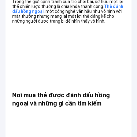
Trong thế giới cạnh tranh của trò chơi bài, sở hữu một lợi
thế chiến lược thường là chìa khóa thành công.
Thẻ đánh
dấu hồng ngoại
, một công nghệ vẫn hầu như vô hình với
mắt thường nhưng mang lại một lợi thế đáng kể cho
những người được trang bị để nhìn thấy vô hình.
Nơi mua thẻ được đánh dấu hồng
ngoại và những gì cần tìm kiếm