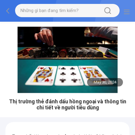
May 30, 2024
Thị trường thẻ đánh dấu hồng ngoại và thông tin
chi tiết về người tiêu dùng