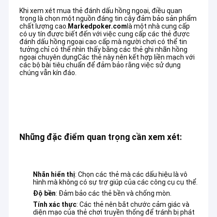
Khi xem xét mua thẻ đánh dấu hồng ngoại, điều quan
trọng là chọn một nguồn đáng tin cậy đảm bảo sản phẩm
chất lượng cao.
Markedpoker.com
là một nhà cung cấp
có uy tín được biết đến với việc cung cấp các thẻ được
đánh dấu hồng ngoại cao cấp mà người chơi có thể tin
tưởng.chỉ có thể nhìn thấy bằng các thẻ ghi nhãn hồng
ngoại chuyên dụngCác thẻ này nên kết hợp liền mạch với
các bộ bài tiêu chuẩn để đảm bảo rằng việc sử dụng
chúng vẫn kín đáo.
Những đặc điểm quan trọng cần xem xét:
Nhãn hiển thị
: Chọn các thẻ mà các dấu hiệu là vô
hình mà không có sự trợ giúp của các công cụ cụ thể.
Độ bền
: Đảm bảo các thẻ bền và chống mòn.
Tính xác thực
: Các thẻ nên bắt chước cảm giác và
diện mạo của thẻ chơi truyền thống để tránh bị phát