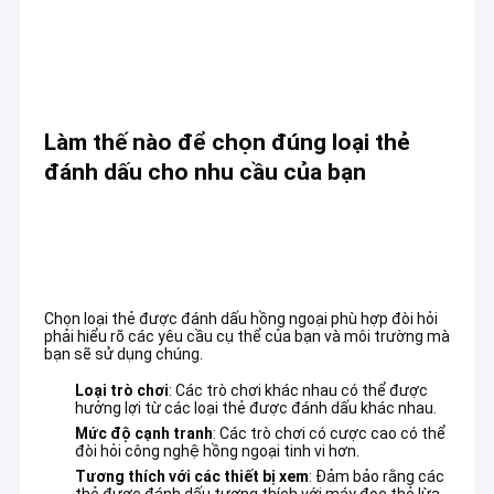
thống gian lận poker khác.
Tham quan nhà máy
Các sản phẩm chính của chúng tôi bao gồm thẻ chơi được đánh
Kiểm soát chất lượng
dấu bằng mực vô hình, máy phân tích poker, ống kính tiếp xúc
cho thẻ được đánh dấu, máy ảnh quét mã vạch, tất cả các loại
Liên hệ chúng tôi
xúc xắc, gạch Mahjong được đánh dấu, mực vô hình,phần mềm
lập trình cho Texas và OmahaChúng tôi làm tất cả các loại thiết
Làm thế nào để chọn đúng loại thẻ
bị gian lận cho tất cả các hình thức cờ bạc. Những sản phẩm này
Tin tức
đánh dấu cho nhu cầu của bạn
đã được bán cho Mỹ, Anh,Mỹ, Nhật Bản, Ý, Nga, Đông Nam Á,
thậm chí có nhiều chi nhánh ở Ấn Độ và nhiều quốc gia khác
Các trường hợp
nhau.Các phản hồi từ khách hàng của chúng tôi về các sản
phẩm này là khá tốt vì giá cả hợp lý, chất lượng tốt và dịch vụ
tuyệt vời.
Blog
Đối với các trò chơi mà chúng tôi đang làm: Texas holdem
(Poker), Omaha, Baccarat, Blackjack, In out game, Flush Game,
Chọn loại thẻ được đánh dấu hồng ngoại phù hợp đòi hỏi
phải hiểu rõ các yêu cầu cụ thể của bạn và môi trường mà
Niuniu game, Mahjong game, Taiwan Paigow game, Poker Trung
bạn sẽ sử dụng chúng.
Quốc, Vietnam game,Trò chơi Campuchia và một số trò chơi địa
Thiết bị gian lận Poker
phương, hơn 90% các trò chơi có thể được lập trình.
Loại trò chơi
: Các trò chơi khác nhau có thể được
hưởng lợi từ các loại thẻ được đánh dấu khác nhau.
Thiết bị phân tích poker
Chúng tôi làm việc với Viện Điện tử Trung Quốc để nghiên cứu
Mức độ cạnh tranh
: Các trò chơi có cược cao có thể
và phát triển sản phẩm của chúng tôi,mà tiếp tục đóng góp vào
đòi hỏi công nghệ hồng ngoại tinh vi hơn.
việc nâng cấp các sản phẩm này năm qua năm và cho phép
Kính áp tròng hồng ngoại
chúng tôi để làm cho nhiều hơn và nhiều sản phẩm để đáp ứng
Tương thích với các thiết bị xem
: Đảm bảo rằng các