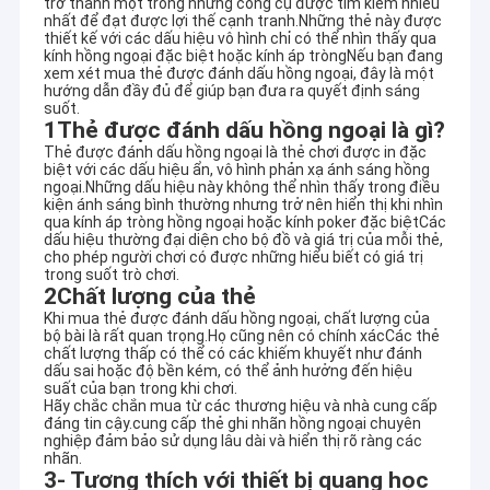
trở thành một trong những công cụ được tìm kiếm nhiều
nhất để đạt được lợi thế cạnh tranh.Những thẻ này được
thiết kế với các dấu hiệu vô hình chỉ có thể nhìn thấy qua
kính hồng ngoại đặc biệt hoặc kính áp tròngNếu bạn đang
xem xét mua thẻ được đánh dấu hồng ngoại, đây là một
hướng dẫn đầy đủ để giúp bạn đưa ra quyết định sáng
suốt.
1Thẻ được đánh dấu hồng ngoại là gì?
Thẻ được đánh dấu hồng ngoại là thẻ chơi được in đặc
biệt với các dấu hiệu ẩn, vô hình phản xạ ánh sáng hồng
ngoại.Những dấu hiệu này không thể nhìn thấy trong điều
kiện ánh sáng bình thường nhưng trở nên hiển thị khi nhìn
qua kính áp tròng hồng ngoại hoặc kính poker đặc biệtCác
dấu hiệu thường đại diện cho bộ đồ và giá trị của mỗi thẻ,
cho phép người chơi có được những hiểu biết có giá trị
trong suốt trò chơi.
2Chất lượng của thẻ
Khi mua thẻ được đánh dấu hồng ngoại, chất lượng của
bộ bài là rất quan trọng.Họ cũng nên có chính xácCác thẻ
chất lượng thấp có thể có các khiếm khuyết như đánh
dấu sai hoặc độ bền kém, có thể ảnh hưởng đến hiệu
suất của bạn trong khi chơi.
Hãy chắc chắn mua từ các thương hiệu và nhà cung cấp
đáng tin cậy.cung cấp thẻ ghi nhãn hồng ngoại chuyên
nghiệp đảm bảo sử dụng lâu dài và hiển thị rõ ràng các
nhãn.
3- Tương thích với thiết bị quang học