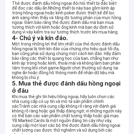
Thẻ được đánh dấu hồng ngoại đòi hỏi thiết bị đặc biệt
để đọc các dấu ẩn.Những thiết bị này bao gồm kính áp
tròng hồng ngoại hoặc kính poker được thiết kế để lọc
ánh sáng nhìn thấy và tăng độ tương phản của mực hồng
ngoại. Đảm bảo rằng thẻ được đánh dấu mà bạn mua
tương thích với kính hoặc ống kính mà bạn dự định sử
dụng.vì vậy kiểm tra sự tương thích trước khi mua hàng.
4- Chú ý và kín đáo.
Một trong những lợi thế lớn nhất của thẻ được đánh dấu
hồng ngoại là tính kín đáo của chúng.cho hiệu quả tối đa,
bạn cũng phải sử dụng chúng một cách kín đáo. Hãy đảm
bảo rằng các thiết bị quang học của bạn, chẳng hạn như
kính áp tròng hoặc kính, thoải mái và không làm bạn phân
tâm trong khi chơi game.Người chơi thường sử dụng tai
nghe ẩn hoặc đồng hồ thông minh để nhận dữ liệu mà
không bị chú ý.
5. Mua thẻ được đánh dấu hồng ngoại
ở đâu
Khi mua thẻ ghi tín hiệu hồng ngoại, hãy luôn chọn các
nhà cung cấp có uy tín.và mô tả sản phẩm chính
xácTránh các nhà cung cấp không rõ ràng với đánh giá
không rõ ràng hoặc giá thấp đáng ngờ, vì những người này
có thể bán các sản phẩm chất lượng thấp hoặc giả mạo.
YB Marked Cards là một nguồn đáng tin cậy như vậy,
cung cấp một loạt các bộ thẻ được đánh dấu hồng ngoại
chất lượng cao được thử nghiệm và sử dụng bởi các