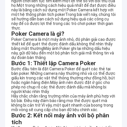
người chơi liên tục tìm kiếm một lợi thế so với đối thủ của
họ.Một trong những cách hiệu quả nhất để đạt được điều
này là bằng cách sử dụng một Poker Camera kết hợp với
một hệ thống phân tích pokerTrong bài viết này, chúng tôi
sẽ hướng dẫn bạn cách sử dụng hiệu quả các công cụ
này để có được lợi thế trong các trò chơi poker thời gian
thực.
Poker Camera là gì?
Poker Camera là một máy ảnh nhỏ, độ phân giải cao được
thiết kế để quét thẻ được đánh dấu.không thể nhìn thấy
bằng mắt thườngMáy ảnh Poker ghi lại những dấu hiệu
này, gửi dữ liệu đến một bộ phân tích giải mã thông tin và
dự đoán bàn thắng.
Bước 1: Thiết lập Camera Poker
Bước đầu tiên là đặt Camera Poker để quét các thẻ tại
bàn poker. Những camera này thường nhỏ và có thể được
giấu kín trong các vật thể thông thường như đồng hồ, bút
hoặc ngân hàng điện.Máy ảnh nên được đặt ở góc cho
phép nó chụp rõ các thẻ được đánh dấu mà không bị
người khác nhìn thấy.
Hãy chắc chắn rằng trường nhìn của máy ảnh phù hợp với
bộ bài. Điều này đảm bảo rằng mọi thẻ được quét mà
không bị cản trở.Vì vậy, một quét nhanh của boong trong
mỗi vòng sẽ cung cấp cho bạn dữ liệu chính xác.
Bước 2: Kết nối máy ảnh với bộ phân
tích