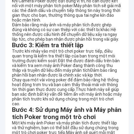
Khi Camera Poker được đặt đúng vị trí, nó cần được kết
nối với một máy phân tích poker.Máy phân tích sẽ giải mã
các thẻ đánh dấu và chuyển tiếp thông tin này trong thời
gian thực cho bạn, thường thông qua tai nghe kín đáo
hoặc màn hình.
Đảm bảo rằng máy ảnh và máy phân tích được ghép
đúng và không có sự can thiệp với các thiết bị khác.Hệ
thống nên được cấu hình để chuyển dữ liệu xảy ra ngay
lập tức, cho phép bạn nhận được phản hồi trong vài giây.
Bước 3: Kiểm tra thiết lập
Trước khi nhảy vào một trò chơi poker trực tiếp, điều
quan trọng là kiểm tra thiết lập của bạn trong một môi
trường được kiểm soát.Đặt thẻ được đánh dấu trên bàn
và kiểm tra xem máy ảnh Poker đang thành công thu
thập và truyền dữ liệu đến máy phân tíchĐảm bảo rằng
phản hồi bạn nhận được là chính xác và kịp thời.
Chạy qua một vài vòng poker để đảm bảo rằng hệ thống
hoạt động trơn tru và bạn cảm thấy thoải mái với thông
tin thời gian thực được cung cấp.Thực hành này sẽ giúp
bạn xác định bất kỳ vấn đề tiềm ẩn với máy ảnh hoặc máy
phân tích trước khi sử dụng chúng trong một trò chơi
cao.
Bước 4: Sử dụng Máy ảnh và Máy phân
tích Poker trong một trò chơi
Một khi máy ảnh Poker và máy phân tích được thiết lập
và thử nghiệm, bạn có thể bắt đầu sử dụng chúng trong
một trò chơi poker trực tiếp.Máy ảnh sẽ quét mỗi mặt