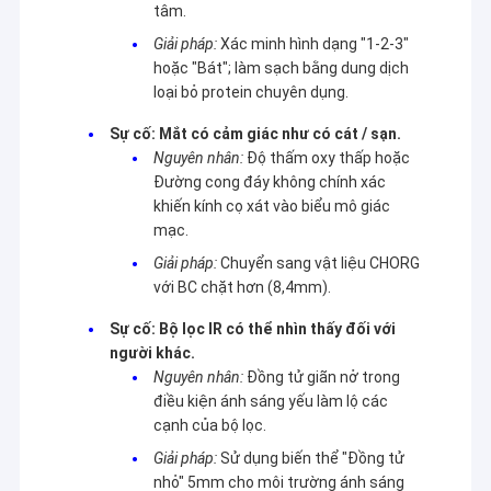
tâm.
Giải pháp:
Xác minh hình dạng "1-2-3"
hoặc "Bát"; làm sạch bằng dung dịch
loại bỏ protein chuyên dụng.
Sự cố: Mắt có cảm giác như có cát / sạn.
Nguyên nhân:
Độ thấm oxy thấp hoặc
Đường cong đáy không chính xác
khiến kính cọ xát vào biểu mô giác
mạc.
Giải pháp:
Chuyển sang vật liệu CHORG
với BC chặt hơn (8,4mm).
Sự cố: Bộ lọc IR có thể nhìn thấy đối với
người khác.
Nguyên nhân:
Đồng tử giãn nở trong
điều kiện ánh sáng yếu làm lộ các
cạnh của bộ lọc.
Giải pháp:
Sử dụng biến thể "Đồng tử
nhỏ" 5mm cho môi trường ánh sáng