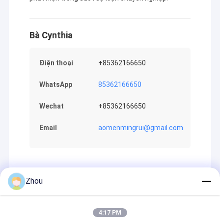
Bà Cynthia
Điện thoại
‪+85362166650‬
WhatsApp
85362166650
Wechat
‪+85362166650‬
Email
aomenmingrui@gmail.com
Zhou
Recommended Products
4:17 PM