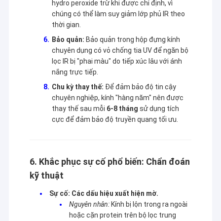
hydro peroxide trừ khi được chỉ định, vì
chúng có thể làm suy giảm lớp phủ IR theo
thời gian.
Bảo quản:
Bảo quản trong hộp đựng kính
chuyên dụng có vỏ chống tia UV để ngăn bộ
lọc IR bị "phai màu" do tiếp xúc lâu với ánh
nắng trực tiếp.
Chu kỳ thay thế:
Để đảm bảo độ tin cậy
chuyên nghiệp, kính "hàng năm" nên được
thay thế sau mỗi
6-8 tháng
sử dụng tích
cực để đảm bảo độ truyền quang tối ưu.
6. Khắc phục sự cố phổ biến: Chẩn đoán
kỹ thuật
Sự cố: Các dấu hiệu xuất hiện mờ.
Nguyên nhân:
Kính bị lộn trong ra ngoài
hoặc cặn protein trên bộ lọc trung