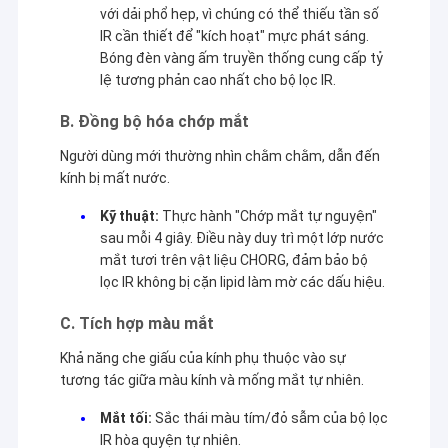
với dải phổ hẹp, vì chúng có thể thiếu tần số
IR cần thiết để "kích hoạt" mực phát sáng.
Bóng đèn vàng ấm truyền thống cung cấp tỷ
lệ tương phản cao nhất cho bộ lọc IR.
B. Đồng bộ hóa chớp mắt
Người dùng mới thường nhìn chằm chằm, dẫn đến
kính bị mất nước.
Kỹ thuật:
Thực hành "Chớp mắt tự nguyện"
sau mỗi 4 giây. Điều này duy trì một lớp nước
mắt tươi trên vật liệu CHORG, đảm bảo bộ
lọc IR không bị cặn lipid làm mờ các dấu hiệu.
C. Tích hợp màu mắt
Khả năng che giấu của kính phụ thuộc vào sự
tương tác giữa màu kính và mống mắt tự nhiên.
Mắt tối:
Sắc thái màu tím/đỏ sẫm của bộ lọc
IR hòa quyện tự nhiên.