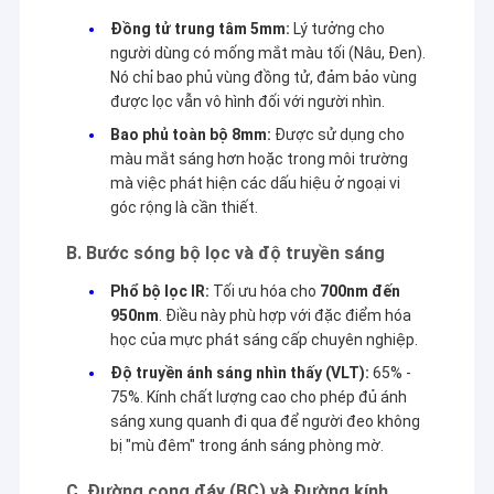
Đồng tử trung tâm 5mm:
Lý tưởng cho
người dùng có mống mắt màu tối (Nâu, Đen).
Nó chỉ bao phủ vùng đồng tử, đảm bảo vùng
được lọc vẫn vô hình đối với người nhìn.
Bao phủ toàn bộ 8mm:
Được sử dụng cho
màu mắt sáng hơn hoặc trong môi trường
mà việc phát hiện các dấu hiệu ở ngoại vi
góc rộng là cần thiết.
B. Bước sóng bộ lọc và độ truyền sáng
Phổ bộ lọc IR:
Tối ưu hóa cho
700nm đến
950nm
. Điều này phù hợp với đặc điểm hóa
học của mực phát sáng cấp chuyên nghiệp.
Nhà
Độ truyền ánh sáng nhìn thấy (VLT):
65% -
YB Poker Cheat Co., Ltd được thành lập năm 1999 và nằm ở
75%. Kính chất lượng cao cho phép đủ ánh
thành phố nổi tiếng quốc tế Quảng Châu. Đây là công ty đầu tiên
Các sản phẩm
sáng xung quanh đi qua để người đeo không
được cấp giấy phép sản xuất, phân phối và dịch vụ sòng bạc.YB
bị "mù đêm" trong ánh sáng phòng mờ.
Poker Cheat có thể cung cấp
Máy phân tích poker, thẻ đánh dấu
Về chúng tôi
bằng mực vô hình, kính áp tròng UV, máy quét poker, thẻ đánh
C. Đường cong đáy (BC) và Đường kính
dấu bên mực vô hình, thiết bị gian lận baccarat và các hệ