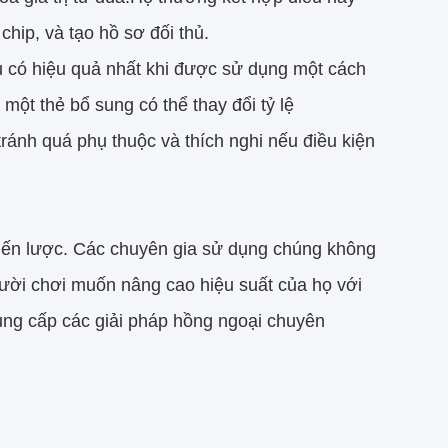
chip, và tạo hồ sơ đối thủ.
ấu có hiệu quả nhất khi được sử dụng một cách
 một thẻ bổ sung có thể thay đổi tỷ lệ
ránh quá phụ thuộc và thích nghi nếu điều kiện
hiến lược. Các chuyên gia sử dụng chúng không
ười chơi muốn nâng cao hiệu suất của họ với
ung cấp các giải pháp hồng ngoại chuyên