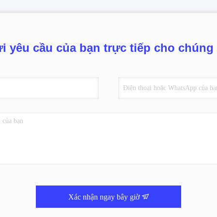
i yêu cầu của bạn trực tiếp cho chúng 
Xác nhận ngay bây giờ