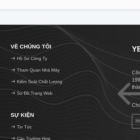
VỀ CHÚNG TÔI
YB
Hồ Sơ Công Ty
Tham Quan Nhà Máy
Côn
199
Kiểm Soát Chất Lượng
thà
Sơ Đồ Trang Web
đượ
vụ 
Chú
phâ
SỰ KIỆN
kín
cạn
Tin Tức
các
Các Trường Hợp