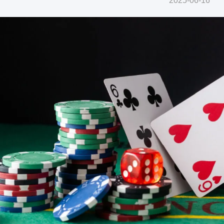
2025-06-16