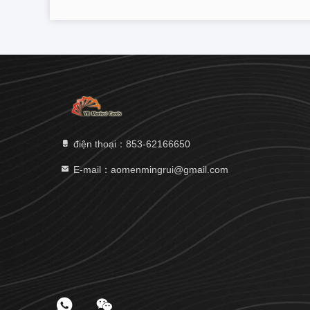
điện thoại：853-62166650‬
E-mail：aomenmingrui@gmail.com