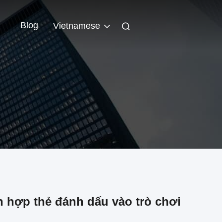
n
Blog
Vietnamese
h hợp thẻ đánh dấu vào trò chơi