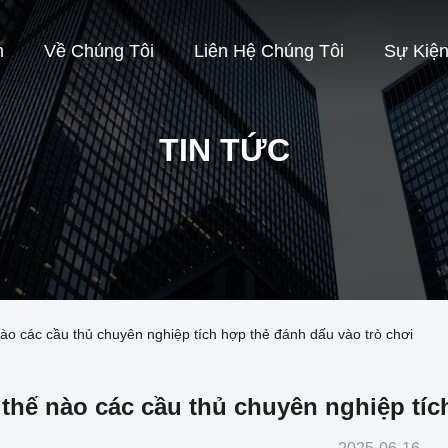
m
Về Chúng Tôi
Liên Hệ Chúng Tôi
Sự Kiệ
TIN TỨC
nào các cầu thủ chuyên nghiệp tích hợp thẻ đánh dấu vào trò chơi
thế nào các cầu thủ chuyên nghiệp tíc