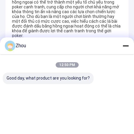
hồng ngoại có thể trở thành một yếu tố chủ yếu trong
thống gian lận poker khác.
Tham quan nhà máy
poker cạnh tranh, cung cấp cho người chơi khả năng mở
khóa thông tin ẩn và nâng cao các lựa chọn chiến lược
Các sản phẩm chính của chúng tôi bao gồm thẻ chơi được đánh
của họ. Cho dù bạn là một người chơi bình thường hay
Kiểm soát chất lượng
dấu bằng mực vô hình, máy phân tích poker, ống kính tiếp xúc
một đối thủ có mức cược cao, việc hiểu cách các lá bài
được đánh dấu bằng hồng ngoại hoạt động có thể là chìa
cho thẻ được đánh dấu, máy ảnh quét mã vạch, tất cả các loại
khóa để giành được lợi thế cạnh tranh trong thế giới
Liên hệ chúng tôi
xúc xắc, gạch Mahjong được đánh dấu, mực vô hình,phần mềm
poker.
lập trình cho Texas và OmahaChúng tôi làm tất cả các loại thiết
bị gian lận cho tất cả các hình thức cờ bạc. Những sản phẩm này
Tin tức
Zhou
đã được bán cho Mỹ, Anh,Mỹ, Nhật Bản, Ý, Nga, Đông Nam Á,
Recommended Products
thậm chí có nhiều chi nhánh ở Ấn Độ và nhiều quốc gia khác
Các trường hợp
nhau.Các phản hồi từ khách hàng của chúng tôi về các sản
phẩm này là khá tốt vì giá cả hợp lý, chất lượng tốt và dịch vụ
12:50 PM
tuyệt vời.
Blog
Good day, what product are you looking for?
Đối với các trò chơi mà chúng tôi đang làm: Texas holdem
(Poker), Omaha, Baccarat, Blackjack, In out game, Flush Game,
Niuniu game, Mahjong game, Taiwan Paigow game, Poker Trung
Quốc, Vietnam game,Trò chơi Campuchia và một số trò chơi địa
Thiết bị gian lận Poker
phương, hơn 90% các trò chơi có thể được lập trình.
Kính nắng hồng
Thẻ được đánh dấu
Thẻ đánh dấu 
Thiết bị phân tích poker
Chúng tôi làm việc với Viện Điện tử Trung Quốc để nghiên cứu
ngoại là công cụ cuối
IR Kính râm Kim loại
tiếp xúc Xem d
và phát triển sản phẩm của chúng tôi,mà tiếp tục đóng góp vào
cùng để phát hiện
50mm Thẻ chơi
hiệu hồng ngoạ
thẻ được đánh dấu
được đánh dấu Kính
hình
việc nâng cấp các sản phẩm này năm qua năm và cho phép
Kính áp tròng hồng ngoại
chúng tôi để làm cho nhiều hơn và nhiều sản phẩm để đáp ứng
Gửi yêu cầu
Gửi yêu cầu
Gửi yêu 