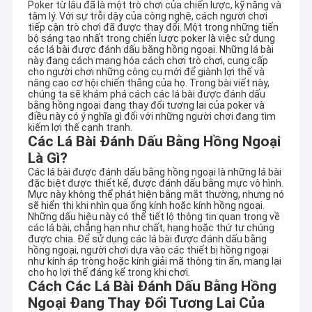
Poker từ lâu đã là một trò chơi của chiến lược, kỹ năng và
tâm lý. Với sự trỗi dậy của công nghệ, cách người chơi
tiếp cận trò chơi đã được thay đổi. Một trong những tiến
bộ sáng tạo nhất trong chiến lược poker là việc sử dụng
các lá bài được đánh dấu bằng hồng ngoại. Những lá bài
này đang cách mạng hóa cách chơi trò chơi, cung cấp
cho người chơi những công cụ mới để giành lợi thế và
nâng cao cơ hội chiến thắng của họ. Trong bài viết này,
chúng ta sẽ khám phá cách các lá bài được đánh dấu
bằng hồng ngoại đang thay đổi tương lai của poker và
điều này có ý nghĩa gì đối với những người chơi đang tìm
kiếm lợi thế cạnh tranh.
Các Lá Bài Đánh Dấu Bằng Hồng Ngoại
Là Gì?
Các lá bài được đánh dấu bằng hồng ngoại là những lá bài
đặc biệt được thiết kế, được đánh dấu bằng mực vô hình.
Mực này không thể phát hiện bằng mắt thường, nhưng nó
sẽ hiển thị khi nhìn qua ống kính hoặc kính hồng ngoại.
Những dấu hiệu này có thể tiết lộ thông tin quan trọng về
các lá bài, chẳng hạn như chất, hạng hoặc thứ tự chúng
được chia. Để sử dụng các lá bài được đánh dấu bằng
hồng ngoại, người chơi dựa vào các thiết bị hồng ngoại
như kính áp tròng hoặc kính giải mã thông tin ẩn, mang lại
cho họ lợi thế đáng kể trong khi chơi.
Cách Các Lá Bài Đánh Dấu Bằng Hồng
Ngoại Đang Thay Đổi Tương Lai Của