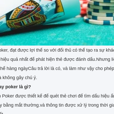
ker, đạt được lợi thế so với đối thủ có thể tạo ra sự kh
 hiệu quả nhất để phát hiện thẻ được đánh dấu.Nhưng l
thể hàng ngàyCâu trả lời là có, và làm như vậy cho phép
à không gây chú ý.
y poker là gì?
 Poker được thiết kế để quét thẻ chơi để tìm dấu hiệu
y bằng mắt thường.và thông tin được xử lý trong thời g