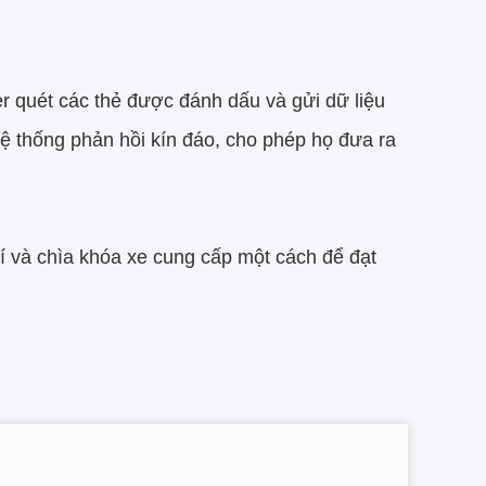
 quét các thẻ được đánh dấu và gửi dữ liệu
ệ thống phản hồi kín đáo, cho phép họ đưa ra
í và chìa khóa xe cung cấp một cách để đạt