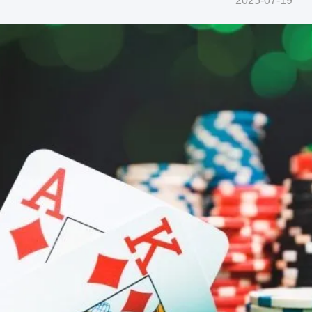
2025-07-19