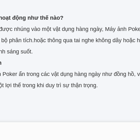
hoạt động như thế nào?
 được nhúng vào một vật dụng hàng ngày, Máy ảnh Poker
 bộ phân tích.hoặc thông qua tai nghe không dây hoặc h
nh sáng suốt.
n
 Poker ẩn trong các vật dụng hàng ngày như đồng hồ, v
 lợi thế trong khi duy trì sự thận trọng.