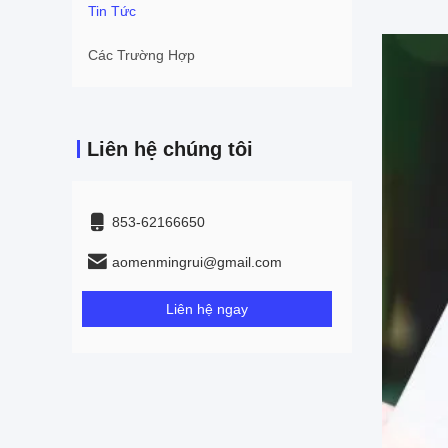
Tin Tức
Các Trường Hợp
Liên hệ chúng tôi
853-62166650‬
aomenmingrui@gmail.com
Liên hệ ngay