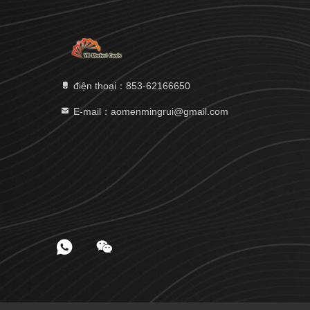
điện thoại：853-62166650‬
E-mail：aomenmingrui@gmail.com