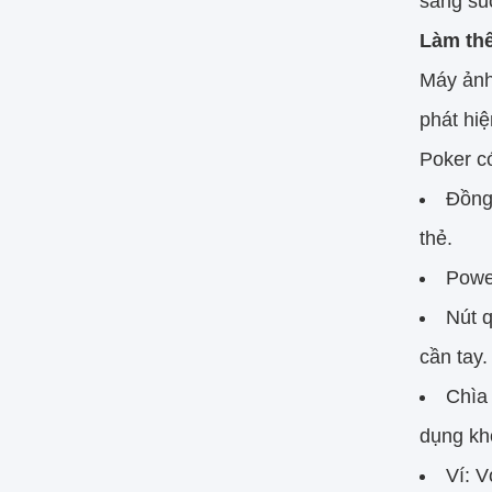
sáng su
Làm thế
Máy ảnh
phát hi
Poker c
Đồng
thẻ.
Power
Nút q
cần tay.
Chìa 
dụng khô
Ví: V