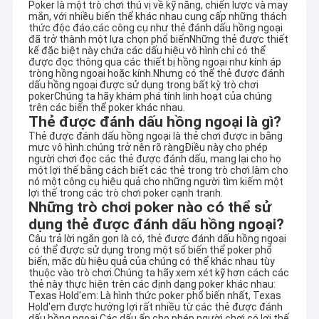
Poker là một trò chơi thú vị về kỹ năng, chiến lược và may
mắn, với nhiều biến thể khác nhau cung cấp những thách
thức độc đáo.các công cụ như thẻ đánh dấu hồng ngoại
đã trở thành một lựa chọn phổ biếnNhững thẻ được thiết
kế đặc biệt này chứa các dấu hiệu vô hình chỉ có thể
được đọc thông qua các thiết bị hồng ngoại như kính áp
tròng hồng ngoại hoặc kính.Nhưng có thể thẻ được đánh
dấu hồng ngoại được sử dụng trong bất kỳ trò chơi
pokerChúng ta hãy khám phá tính linh hoạt của chúng
trên các biến thể poker khác nhau.
Thẻ được đánh dấu hồng ngoại là gì?
Thẻ được đánh dấu hồng ngoại là thẻ chơi được in bằng
mực vô hình.chúng trở nên rõ ràngĐiều này cho phép
người chơi đọc các thẻ được đánh dấu, mang lại cho họ
một lợi thế bằng cách biết các thẻ trong trò chơi.làm cho
nó một công cụ hiệu quả cho những người tìm kiếm một
lợi thế trong các trò chơi poker cạnh tranh.
Những trò chơi poker nào có thể sử
dụng thẻ được đánh dấu hồng ngoại?
Câu trả lời ngắn gọn là có, thẻ được đánh dấu hồng ngoại
có thể được sử dụng trong một số biến thể poker phổ
biến, mặc dù hiệu quả của chúng có thể khác nhau tùy
thuộc vào trò chơi.Chúng ta hãy xem xét kỹ hơn cách các
thẻ này thực hiện trên các định dạng poker khác nhau:
Texas Hold'em: Là hình thức poker phổ biến nhất, Texas
Hold'em được hưởng lợi rất nhiều từ các thẻ được đánh
dấu hồng ngoại.Các dấu ẩn cho phép người chơi có lợi thế