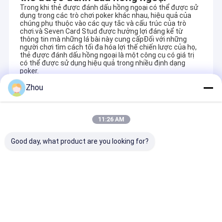
Trong khi thẻ được đánh dấu hồng ngoại có thể được sử
dụng trong các trò chơi poker khác nhau, hiệu quả của
chúng phụ thuộc vào các quy tắc và cấu trúc của trò
chơi.và Seven Card Stud được hưởng lợi đáng kể từ
thông tin mà những lá bài này cung cấpĐối với những
người chơi tìm cách tối đa hóa lợi thế chiến lược của họ,
thẻ được đánh dấu hồng ngoại là một công cụ có giá trị
có thể được sử dụng hiệu quả trong nhiều định dạng
poker.
Zhou
Recommended Products
11:26 AM
Good day, what product are you looking for?
Nhà
YB Poker Cheat Co., Ltd được thành lập năm 1999 và nằm ở
thành phố nổi tiếng quốc tế Quảng Châu. Đây là công ty đầu tiên
Các sản phẩm
Máy quét thẻ chơi
Kính nắng người chơi
Người chơi cờ
được cấp giấy phép sản xuất, phân phối và dịch vụ sòng bạc.YB
Stealth Watch để
poker để phát hiện
đánh dấu thẻ 
Poker Cheat có thể cung cấp
Máy phân tích poker, thẻ đánh dấu
gian lận thẻ barcode
thẻ đánh dấu
nắng để chơi 
Về chúng tôi
bằng mực vô hình, kính áp tròng UV, máy quét poker, thẻ đánh
chính xác
ISO9001
dấu bên mực vô hình, thiết bị gian lận baccarat và các hệ