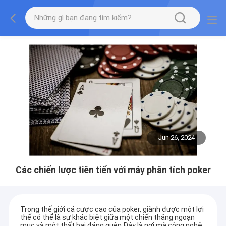
Jun 26, 2024
Các chiến lược tiên tiến với máy phân tích poker
Trong thế giới cá cược cao của poker, giành được một lợi
thế có thể là sự khác biệt giữa một chiến thắng ngoạn
mục và một thất bại đáng quên.Đây là nơi mà công nghệ