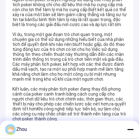
tích poker không chỉ cho dữ liệu thô mà họ cung cấp mà
còn cho lợi thế tâm lý mà họ cung cấp.Biết kết quả có thể
xảy ra của một bàn sẽ làm giảm căng thẳng và tăng sự tự
tin tại bànSự bình tĩnh tâm lý này là rất quan trọng, đặc
biệt là trong các giải đấu nơi cược cao và áp lực rất lớn.
Ví dụ, trong một giai đoạn trò chơi quan trọng, một
chuyên gia có thể sử dụng những hiểu biết của nhà phân
tích để quyết định khi nào nên bluff hoặc gấp, do đó thao
túng động lực của trò chơi có lợi cho họ.Việc sử dụng
thông tin theo chiến thuật này thường dẫn đến các màn
trình diễn thống trị trong cả trò chơi tiền mặt và giải đấu.
Các máy phân tích poker, kết hợp với các thẻ được đánh
dấu mã vạch, tạo ra một sự phối hợp mạnh mẽ làm tăng
khả năng chơi.làm cho họ một công cụ bí mật nhưng
mạnh mẽ trong kho vũ khí của một người chơi.
Kết luận, các máy phân tích poker đang thay đổi phong
cảnh của poker cạnh tranh bằng cách cung cấp cho
người chơi dữ liệu trò chơi chính xác, thời gian thực, các
thiết bị này cho phép các chiến lược sắc nét hơn,ra quyết
định tốt hơnKhi công nghệ tiếp tục tiến bộ, sự làm chủ
các công cụ này chắc chắn sẽ trở thành nền tảng của trò
chơi poker thành công.
Zhou
Recommended Products